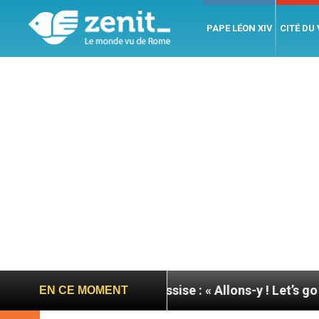
PAPE LÉON XIV
CITÉ DU
ournée du pape à Assise : « Allons-y ! Let’s go ! »
EN CE MOMENT