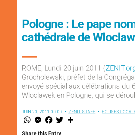
Pologne : Le pape nom
cathédrale de Wlocla
ROME, Lundi 20 juin 2011 (
ZENIT.or
Grocholewski, préfet de la Congréga
envoyé spécial aux célébrations du 6
Wloclawek en Pologne, qui se déroule
JUIN 20, 2011 00:00
ZENIT STAFF
EGLISES LOCAL
W
M
F
T
S
h
e
a
w
h
a
s
c
i
a
t
s
e
t
r
Share this Entry