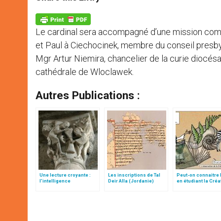
s
e
b
t
e
A
n
o
e
p
g
o
r
p
e
k
Le cardinal sera accompagné d’une mission com
r
et Paul à Ciechocinek, membre du conseil presby
Mgr Artur Niemira, chancelier de la curie diocésa
cathédrale de Wloclawek.
Autres Publications :
Une lecture croyante :
Les inscriptions de Tal
Peut-on connaitre 
l’intelligence
Deir Alla (Jordanie)
en étudiant la Créa
typologique des deux
Testaments