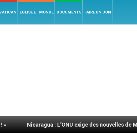
 VATICAN
EGLISE ET MONDE
DOCUMENTS
FAIRE UN DON
Nicaragua : L’ONU exige des nouvelles de Mgr Mata