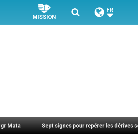
FR
MISSION
Sept signes pour repérer les dérives sectaires 