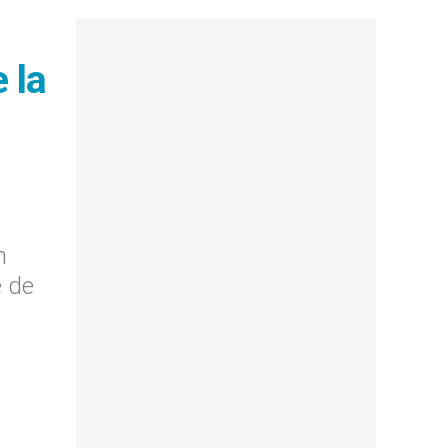
 la
n
e de