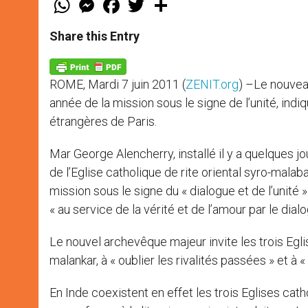
h
e
a
w
h
a
s
c
i
a
t
s
e
t
r
Share this Entry
s
e
b
t
e
A
n
o
e
p
g
o
r
p
e
k
ROME, Mardi 7 juin 2011 (
ZENIT.org
) –Le nouvea
r
année de la mission sous le signe de l’unité, indi
étrangères de Paris.
Mar George Alencherry, installé il y a quelques
de l’Eglise catholique de rite oriental syro-mala
mission sous le signe du « dialogue et de l’unité »
« au service de la vérité et de l’amour par le dialo
Le nouvel archevêque majeur invite les trois Eglis
malankar, à « oublier les rivalités passées » et à « 
En Inde coexistent en effet les trois Eglises cath