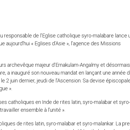
u responsable de l’Eglise catholique syro-malabare lance 
que aujourd’hui « Eglises d’Asie », l’agence des Missions
 jours archevêque majeur d’Ernakulam-Angalmy et désormais
bare, a inauguré son nouveau mandat en lançant une année d
 le 2 juin dernier, jeudi de l’Ascension. Sa devise épiscopal
gue ».
es catholiques en Inde de rites latin, syro-malabar et syro
travailler ensemble à l’unité ».
oliques de rites latin, syro-malabar et syro-malankar. La pr