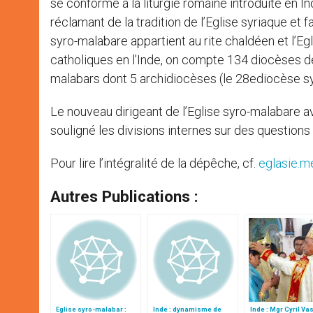
se conforme à la liturgie romaine introduite en In
réclamant de la tradition de l’Eglise syriaque et 
syro-malabare appartient au rite chaldéen et l’Eg
catholiques en l’Inde, on compte 134 diocèses de
malabars dont 5 archidiocèses (le 28ediocèse syro
Le nouveau dirigeant de l’Eglise syro-malabare a
souligné les divisions internes sur des question
Pour lire l’intégralité de la dépêche, cf.
eglasie.m
Autres Publications :
Eglise syro-malabar :
Inde : dynamisme de
Inde : Mgr Cyril Vas