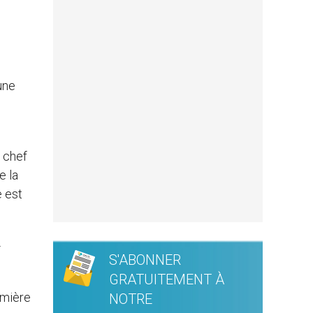
une
 chef
e la
e est
-
S'ABONNER
GRATUITEMENT À
emière
NOTRE