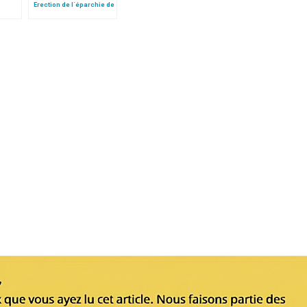
Erection de l´éparchie de
 essor
Chicago