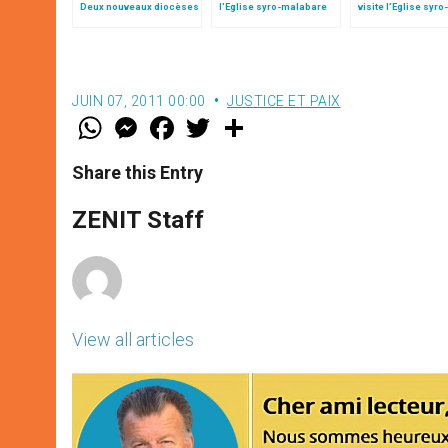
Deux nouveaux diocèses
l'Eglise syro-malabare
visite l’Eglise syro-
érigés et six évêques
malabare en plein
nommés
JUIN 07, 2011 00:00
JUSTICE ET PAIX
W
M
F
T
S
h
e
a
w
h
a
s
c
i
a
t
s
e
t
r
Share this Entry
s
e
b
t
e
A
n
o
e
p
g
o
r
ZENIT Staff
p
e
k
r
View all articles