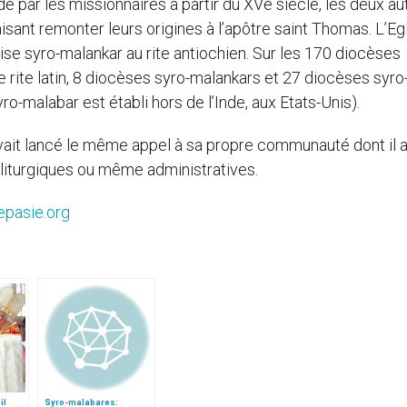
de par les missionnaires à partir du XVe siècle, les deux au
faisant remonter leurs origines à l’apôtre saint Thomas. L’Eg
lise syro-malankar au rite antiochien. Sur les 170 diocèses
 rite latin, 8 diocèses syro-malankars et 27 diocèses syro
-malabar est établi hors de l’Inde, aux Etats-Unis).
vait lancé le même appel à sa propre communauté dont il a
s liturgiques ou même administratives.
epasie.org
il
Syro-malabares: