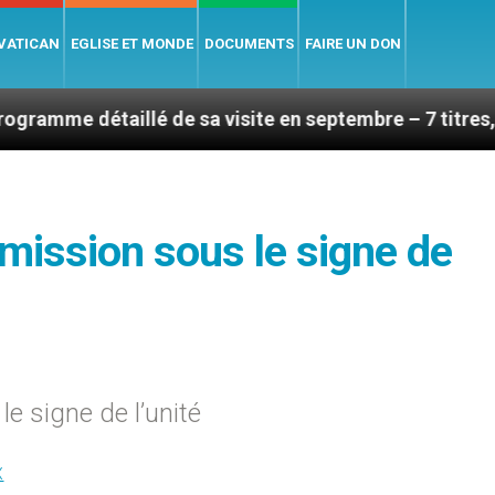
 VATICAN
EGLISE ET MONDE
DOCUMENTS
FAIRE UN DON
illé de sa visite en septembre – 7 titres, vendredi 7 a
 mission sous le signe de
e signe de l’unité
X