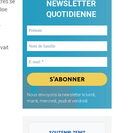
tres se
NEWSLETTER
lise
QUOTIDIENNE
-
vait
Nous envoyons la newsletter le lundi,
mardi, mercredi, jeudi et vendredi
SOUTENIR ZENIT