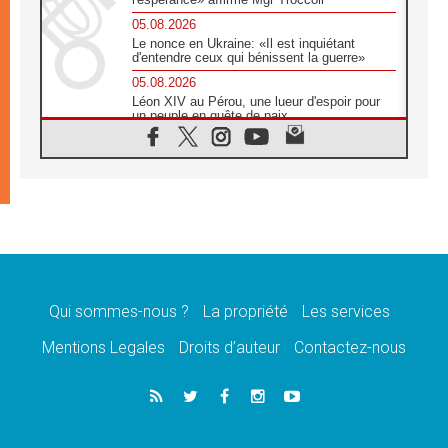
05.08.2026
Le nonce en Ukraine: «Il est inquiétant
d'entendre ceux qui bénissent la guerre»
05.08.2026
Léon XIV au Pérou, une lueur d'espoir pour
un peuple en quête de paix
05.08.2026
SCEAM: L'Église en Afrique vers
l'Assemblée ecclésiale de 2028 depuis
Addis-Abeba
05.08.2026
Le Pape exprime ses condoléances suite au
décès du cardinal Júlio Langa
05.08.2026
Le Pape attendu en novembre en Uruguay,
en Argentine et au Pérou
Qui sommes-nous ?
La propriété
Les services
05.08.2026
Mentions Legales
Droits d’auteur
Contactez-nous
Audience générale: la prière est un acte
d'espérance
04.08.2026
Léon XIV invite les Chevaliers de Colomb à
être des «prophètes de l'harmonie»
04.08.2026