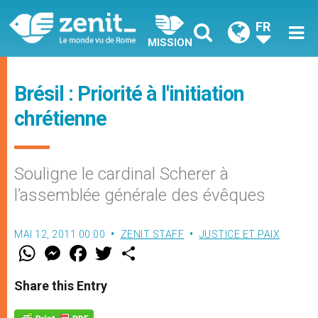
FR
MISSION
Brésil : Priorité à l'initiation
chrétienne
Souligne le cardinal Scherer à
l’assemblée générale des évêques
MAI 12, 2011 00:00
ZENIT STAFF
JUSTICE ET PAIX
W
M
F
T
S
h
e
a
w
h
a
s
c
i
a
t
s
e
t
r
Share this Entry
s
e
b
t
e
A
n
o
e
p
g
o
r