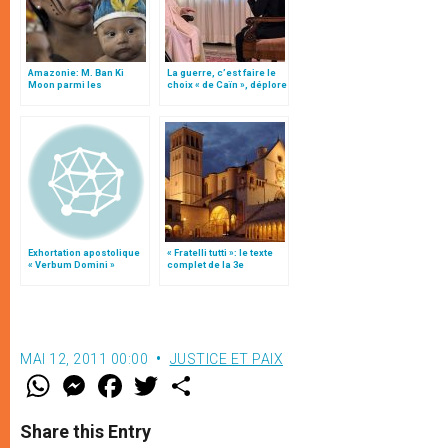
Amazonie: M. Ban Ki
La guerre, c’est faire le
Moon parmi les
choix « de Caïn », déplore
participants du synode
le pape François
Exhortation apostolique
« Fratelli tutti »: le texte
« Verbum Domini »
complet de la 3e
encyclique du pape
François
MAI 12, 2011 00:00
JUSTICE ET PAIX
W
M
F
T
S
h
e
a
w
h
a
s
c
i
a
t
s
e
t
r
Share this Entry
s
e
b
t
e