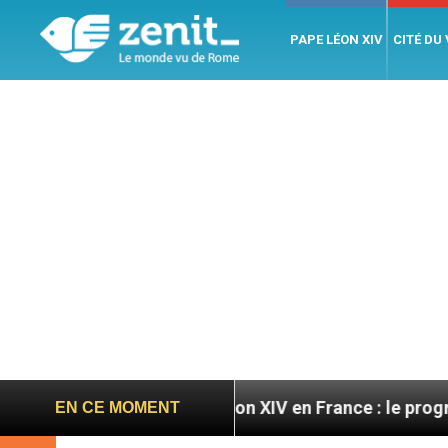
PAPE LÉON XIV
CITÉ DU
atoires
Léon XIV en France : le programme détai
EN CE MOMENT