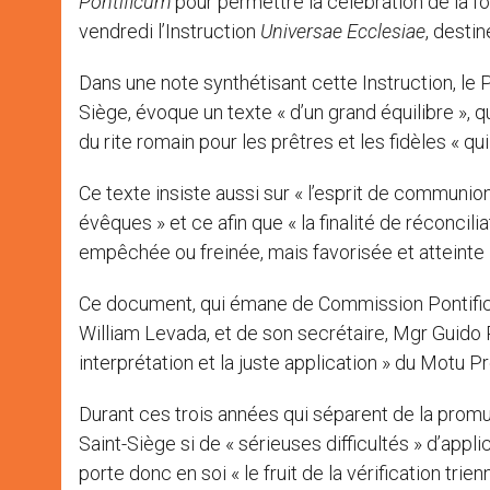
Pontificum
pour permettre la célébration de la fo
vendredi l’Instruction
Universae Ecclesiae
, destin
Dans une note synthétisant cette Instruction, le 
Siège, évoque un texte « d’un grand équilibre », q
du rite romain pour les prêtres et les fidèles « qui
Ce texte insiste aussi sur « l’esprit de communion
évêques » et ce afin que « la finalité de réconcili
empêchée ou freinée, mais favorisée et atteinte 
Ce document, qui émane de Commission Pontificale
William Levada, et de son secrétaire, Mgr Guido P
interprétation et la juste application » du Motu P
Durant ces trois années qui séparent de la promul
Saint-Siège si de « sérieuses difficultés » d’appl
porte donc en soi « le fruit de la vérification trien