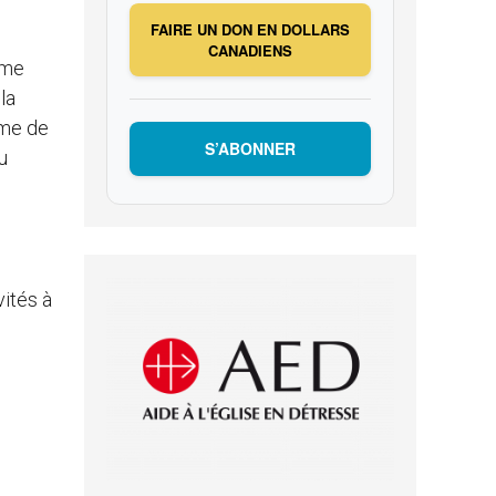
FAIRE UN DON EN DOLLARS
CANADIENS
rme
la
ême de
S’ABONNER
u
vités à