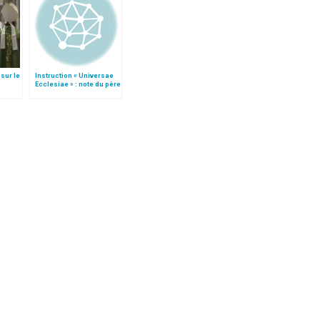
sur le
Instruction « Universae
Ecclesiae » : note du père
des »
Lombardi
te)