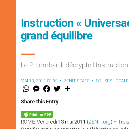
Instruction « Universae
grand équilibre
Le P. Lombardi décrypte l’Instructio
MAI 13, 2011 00:00
ZENIT STAFF
EGLISES LOCALE
W
M
F
T
S
h
e
a
w
h
a
s
c
i
a
t
s
e
t
r
Share this Entry
s
e
b
t
e
A
n
o
e
p
g
o
r
p
e
k
ROME, Vendredi 13 mai 2011 (
ZENIT.org
) – Troi
r