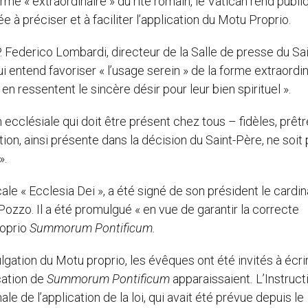
rme « extraordinaire » du rite romain, le Vatican rend publi
ée à préciser et à faciliter l’application du Motu Proprio.
P. Federico Lombardi, directeur de la Salle de presse du Sai
ui entend favoriser « l’usage serein » de la forme extraordi
 en ressentent le sincère désir pour leur bien spirituel ».
 ecclésiale qui doit être présent chez tous – fidèles, prêtr
ation, ainsi présente dans la décision du Saint-Père, ne soit
».
 « Ecclesia Dei », a été signé de son président le cardin
ozzo. Il a été promulgué « en vue de garantir la correcte
roprio
Summorum Pontificum.
gation du Motu proprio, les évêques ont été invités à écri
ication de
Summorum Pontificum
apparaissaient
.
L’Instruct
nale de l’application de la loi, qui avait été prévue depuis le