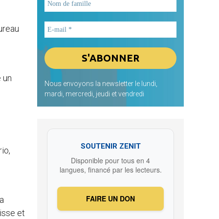
Bureau
e un
Nous envoyons la newsletter le lundi,
mardi, mercredi, jeudi et vendredi
SOUTENIR ZENIT
io,
Disponible pour tous en 4
langues, financé par les lecteurs.
FAIRE UN DON
la
isse et