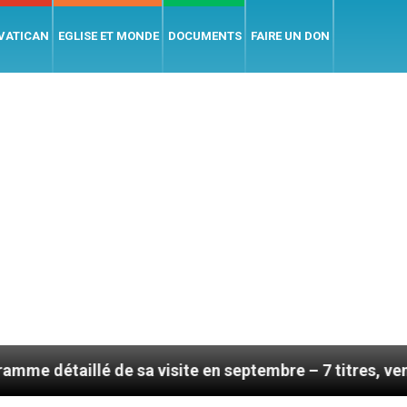
 VATICAN
EGLISE ET MONDE
DOCUMENTS
FAIRE UN DON
llé de sa visite en septembre – 7 titres, vendredi 7 ao