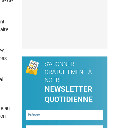
que ce
nt-
naire
es,
 pas
S'ABONNER
GRATUITEMENT À
al
NOTRE
NEWSLETTER
QUOTIDIENNE
re au
ion