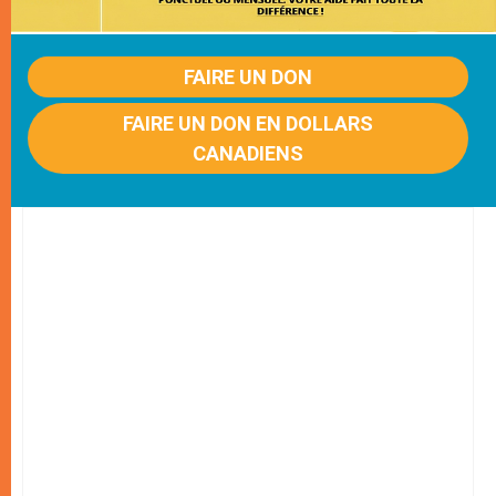
FAIRE UN DON
FAIRE UN DON EN DOLLARS
CANADIENS