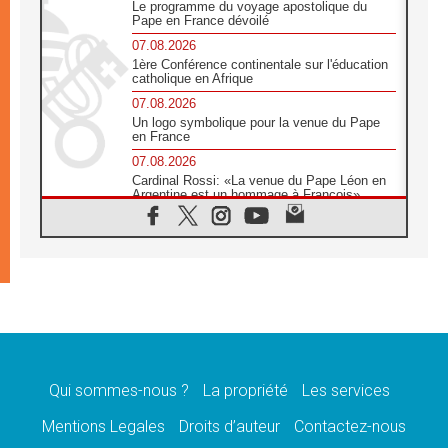
Le programme du voyage apostolique du
Pape en France dévoilé
07.08.2026
1ère Conférence continentale sur l'éducation
catholique en Afrique
07.08.2026
Un logo symbolique pour la venue du Pape
en France
07.08.2026
Cardinal Rossi: «La venue du Pape Léon en
Argentine est un hommage à François»
07.08.2026
Hiroshima et Nagasaki, 81 ans après,
lancement des «dix jours de prière pour la
paix»
06.08.2026
Préparatifs des JMJ 2027 à Séoul: «c'est
passionnant et l'impatience est immense!»
06.08.2026
Chrétiens et confucéens: respect et sagesse
pour relever les «défis urgents»
Qui sommes-nous ?
La propriété
Les services
06.08.2026
Mentions Legales
Droits d’auteur
Contactez-nous
À Sainte-Marie-Majeure, la grâce de Dieu
descend encore sur le monde