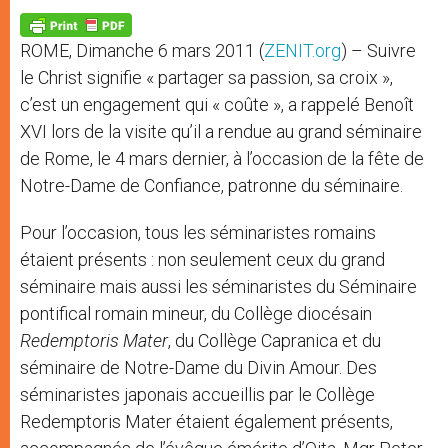
A
n
o
e
p
g
o
r
p
e
k
ROME, Dimanche 6 mars 2011 (
ZENIT.org
) – Suivre
r
le Christ signifie « partager sa passion, sa croix »,
c’est un engagement qui « coûte », a rappelé Benoît
XVI lors de la visite qu’il a rendue au grand séminaire
de Rome, le 4 mars dernier, à l’occasion de la fête de
Notre-Dame de Confiance, patronne du séminaire.
Pour l’occasion, tous les séminaristes romains
étaient présents : non seulement ceux du grand
séminaire mais aussi les séminaristes du Séminaire
pontifical romain mineur, du Collège diocésain
Redemptoris Mater
, du Collège Capranica et du
séminaire de Notre-Dame du Divin Amour. Des
séminaristes japonais accueillis par le Collège
Redemptoris Mater étaient également présents,