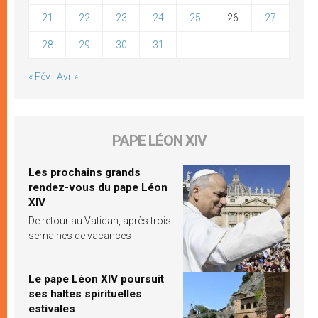
21
22
23
24
25
26
27
28
29
30
31
« Fév
Avr »
PAPE LÉON XIV
Les prochains grands
rendez-vous du pape Léon
XIV
De retour au Vatican, après trois
semaines de vacances
Le pape Léon XIV poursuit
ses haltes spirituelles
estivales