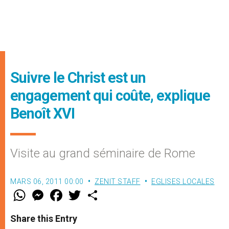
Suivre le Christ est un
engagement qui coûte, explique
Benoît XVI
Visite au grand séminaire de Rome
MARS 06, 2011 00:00
ZENIT STAFF
EGLISES LOCALES
W
M
F
T
S
h
e
a
w
h
a
s
c
i
a
t
s
e
t
r
Share this Entry
s
e
b
t
e