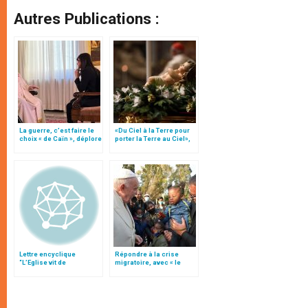
Autres Publications :
La guerre, c’est faire le
«Du Ciel à la Terre pour
choix « de Caïn », déplore
porter la Terre au Ciel»,
le pape François
par Mgr Francesco Follo
Lettre encyclique
Répondre à la crise
“L’Eglise vit de
migratoire, avec « le
l’Eucharistie”
style de l’humanité »!
(texte complet)