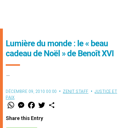
Lumière du monde : le « beau
cadeau de Noël » de Benoît XVI
–
DÉCEMBRE 09, 2010 00:00
ZENIT STAFF
JUSTICE ET
PAIX
W
M
F
T
S
h
e
a
w
h
a
s
c
i
a
t
s
e
t
r
Share this Entry
s
e
b
t
e
A
n
o
e