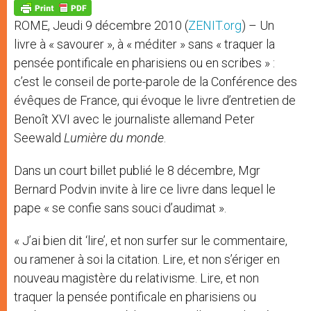
p
g
o
r
p
e
k
ROME, Jeudi 9 décembre 2010 (
ZENIT.org
) – Un
r
livre à « savourer », à « méditer » sans « traquer la
pensée pontificale en pharisiens ou en scribes » :
c’est le conseil de porte-parole de la Conférence des
évêques de France, qui évoque le livre d’entretien de
Benoît XVI avec le journaliste allemand Peter
Seewald
Lumière du monde
.
Dans un court billet publié le 8 décembre, Mgr
Bernard Podvin invite à lire ce livre dans lequel le
pape « se confie sans souci d’audimat ».
« J’ai bien dit ‘lire’, et non surfer sur le commentaire,
ou ramener à soi la citation. Lire, et non s’ériger en
nouveau magistère du relativisme. Lire, et non
traquer la pensée pontificale en pharisiens ou