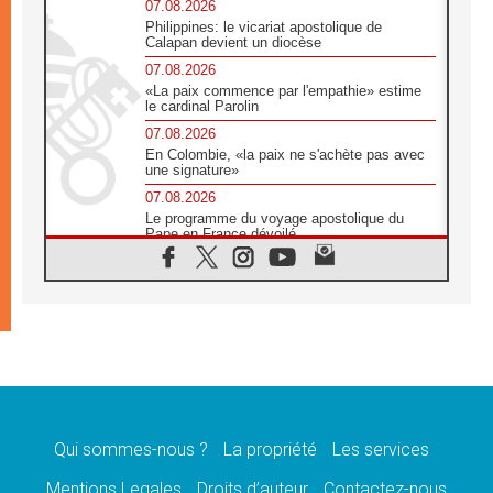
07.08.2026
Philippines: le vicariat apostolique de
Calapan devient un diocèse
07.08.2026
«La paix commence par l'empathie» estime
le cardinal Parolin
07.08.2026
En Colombie, «la paix ne s'achète pas avec
une signature»
07.08.2026
Le programme du voyage apostolique du
Pape en France dévoilé
07.08.2026
1ère Conférence continentale sur l'éducation
catholique en Afrique
07.08.2026
Un logo symbolique pour la venue du Pape
en France
07.08.2026
Cardinal Rossi: «La venue du Pape Léon en
Argentine est un hommage à François»
Qui sommes-nous ?
La propriété
Les services
07.08.2026
Hiroshima et Nagasaki, 81 ans après,
Mentions Legales
Droits d’auteur
Contactez-nous
lancement des «dix jours de prière pour la