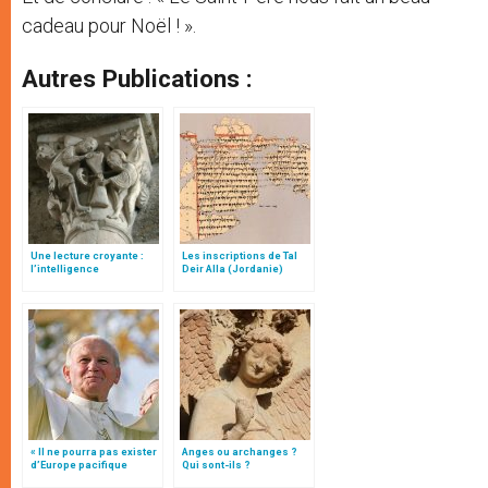
cadeau pour Noël ! ».
Autres Publications :
Une lecture croyante :
Les inscriptions de Tal
l’intelligence
Deir Alla (Jordanie)
typologique des deux
Testaments
« Il ne pourra pas exister
Anges ou archanges ?
d’Europe pacifique
Qui sont-ils ?
sans… »: l’Ukraine, dans