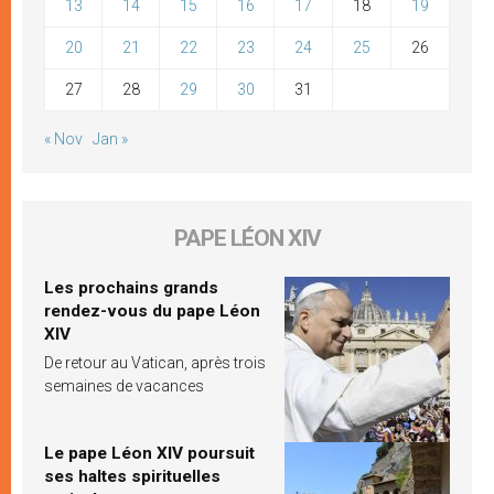
13
14
15
16
17
18
19
20
21
22
23
24
25
26
27
28
29
30
31
« Nov
Jan »
PAPE LÉON XIV
Les prochains grands
rendez-vous du pape Léon
XIV
De retour au Vatican, après trois
semaines de vacances
Le pape Léon XIV poursuit
ses haltes spirituelles