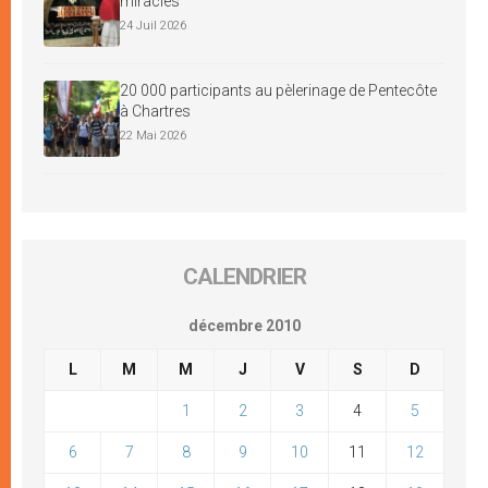
miracles
24 Juil 2026
20 000 participants au pèlerinage de Pentecôte
à Chartres
22 Mai 2026
CALENDRIER
décembre 2010
L
M
M
J
V
S
D
1
2
3
4
5
6
7
8
9
10
11
12