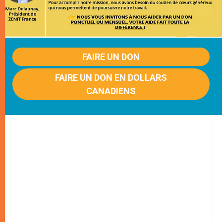
FAIRE UN DON
FAIRE UN DON EN DOLLARS
CANADIENS