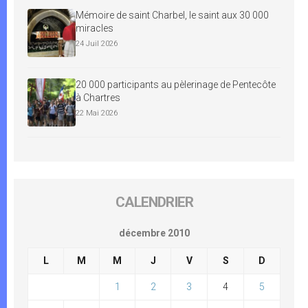
Mémoire de saint Charbel, le saint aux 30 000
miracles
24 Juil 2026
20 000 participants au pèlerinage de Pentecôte
à Chartres
22 Mai 2026
CALENDRIER
décembre 2010
L
M
M
J
V
S
D
1
2
3
4
5