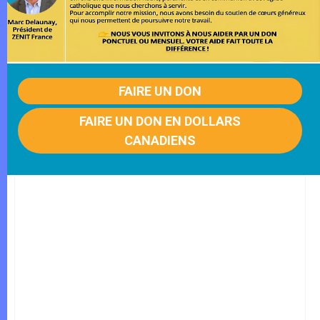
FAIRE UN DON
FAIRE UN DON EN DOLLARS
CANADIENS