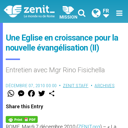
FR
MISSION
Une Eglise en croissance pour la
nouvelle évangélisation (II)
Entretien avec Mgr Rino Fisichella
DÉCEMBRE 07, 2010 00:00
ZENIT STAFF
ARCHIVES
W
M
F
T
S
h
e
a
w
h
a
s
c
i
a
t
s
e
t
r
Share this Entry
s
e
b
t
e
A
n
o
e
p
g
o
r
p
e
k
ROME, Mardi 7 décembre 2010 (
ZENIT.org
) – « La
r