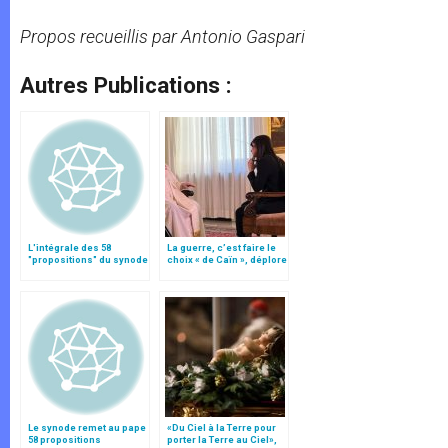
Propos recueillis par
Antonio Gaspari
Autres Publications :
L'intégrale des 58
La guerre, c’est faire le
"propositions" du synode
choix « de Caïn », déplore
le pape François
Le synode remet au pape
«Du Ciel à la Terre pour
58 propositions
porter la Terre au Ciel»,