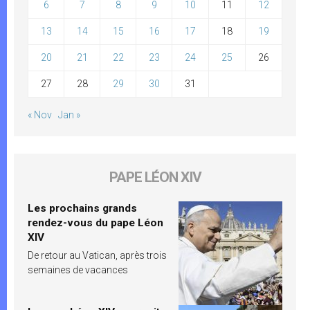
6
7
8
9
10
11
12
13
14
15
16
17
18
19
20
21
22
23
24
25
26
27
28
29
30
31
« Nov
Jan »
PAPE LÉON XIV
Les prochains grands
rendez-vous du pape Léon
XIV
De retour au Vatican, après trois
semaines de vacances