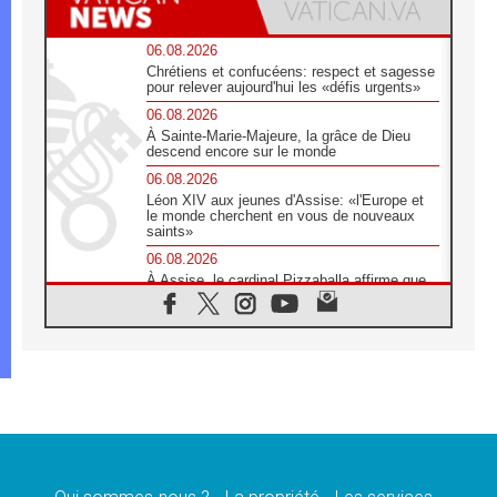
06.08.2026
Chrétiens et confucéens: respect et sagesse
pour relever aujourd'hui les «défis urgents»
06.08.2026
À Sainte-Marie-Majeure, la grâce de Dieu
descend encore sur le monde
06.08.2026
Léon XIV aux jeunes d'Assise: «l'Europe et
le monde cherchent en vous de nouveaux
saints»
06.08.2026
À Assise, le cardinal Pizzaballa affirme que
«les chrétiens veulent la paix»
06.08.2026
Au Mexique, le cardinal Parolin invite à être
aux côtés des marginalisées
06.08.2026
À Assise, le Pape invite les jeunes à
«construire la civilisation de l'amour»
05.08.2026
La visite du Pape en Argentine portera «un
message de paix et de dignité humaine»