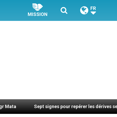
FR
MISSION
Sept signes pour repérer les dérives sectaires du c