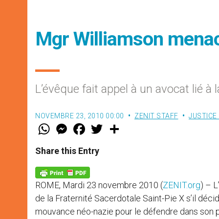
Mgr Williamson menac
L’évêque fait appel à un avocat lié 
NOVEMBRE 23, 2010 00:00
ZENIT STAFF
JUSTICE 
W
M
F
T
S
h
e
a
w
h
a
s
c
i
a
t
s
e
t
r
Share this Entry
s
e
b
t
e
A
n
o
e
p
g
o
r
p
e
k
ROME, Mardi 23 novembre 2010 (
ZENIT.org
) – 
r
de la Fraternité Sacerdotale Saint-Pie X s’il décid
mouvance néo-nazie pour le défendre dans son p