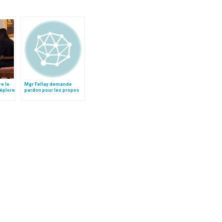
re le
Mgr Fellay demande
déplore
pardon pour les propos
négationnistes de Mgr
Williamson