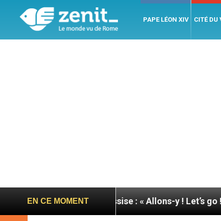
PAPE LÉON XIV
CITÉ DU
ée du pape à Assise : « Allons-y ! Let’s go ! »
Nic
EN CE MOMENT