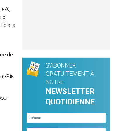
ie-X,
dix
ié à la
ice de
S'ABONNER
GRATUITEMENT À
int-Pie
NOTRE
NEWSLETTER
pour
QUOTIDIENNE