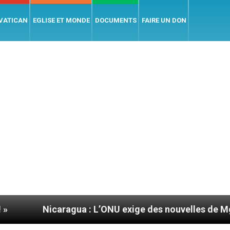
 VATICAN
EGLISE ET MONDE
DOCUMENTS
FAIRE UN DON
aragua : L’ONU exige des nouvelles de Mgr Mata