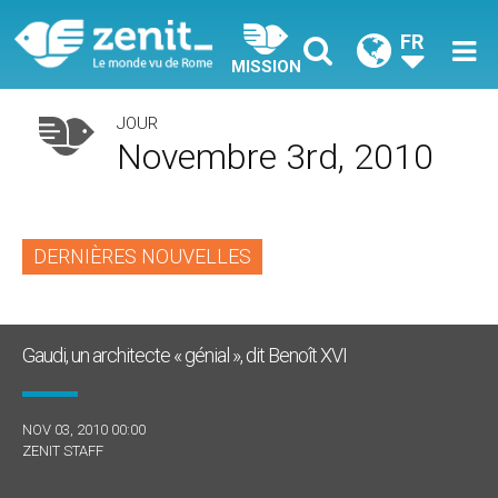
FR
MISSION
JOUR
Novembre 3rd, 2010
DERNIÈRES NOUVELLES
Gaudi, un architecte « génial », dit Benoît XVI
NOV 03, 2010 00:00
ZENIT STAFF