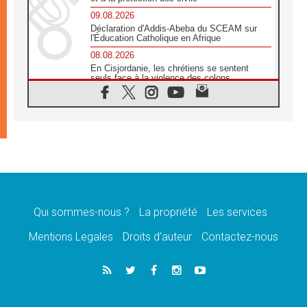
09.08.2026
Déclaration d'Addis-Abeba du SCEAM sur
l'Éducation Catholique en Afrique
08.08.2026
En Cisjordanie, les chrétiens se sentent
seuls face à la violence des colons
08.08.2026
Léon XIV au sanctuaire de Notre Dame du
Bon Conseil à Genazzano en septembre
08.08.2026
Léon XIV: Sainte Agathe aide à contempler
la victoire de l'amour sur la mort
08.08.2026
«Relancer l'empathie», le projet Triennal d'art
des Universités catholiques
Qui sommes-nous ?
La propriété
Les services
08.08.2026
Signis 2026, donner la parole aux religieuses
Mentions Legales
Droits d’auteur
Contactez-nous
catholiques
08.08.2026
Au Bangladesh, l'Église accompagne les
Dalits sur le chemin de la dignité
07.08.2026
Philippines: le vicariat apostolique de