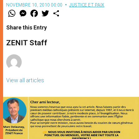
NOVEMBRE 10, 2010 00:00
JUSTICE ET PAIX
W
M
F
T
S
h
e
a
w
h
a
s
c
i
a
t
s
e
t
r
Share this Entry
s
e
b
t
e
A
n
o
e
p
g
o
r
ZENIT Staff
p
e
k
r
View all articles