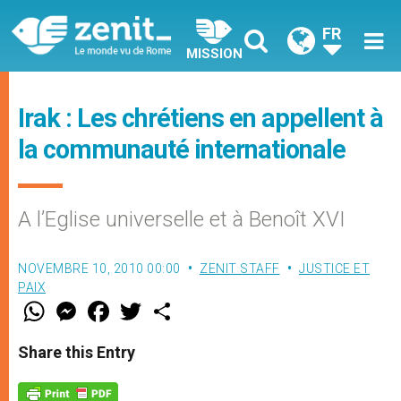
FR
MISSION
Irak : Les chrétiens en appellent à
la communauté internationale
A l’Eglise universelle et à Benoît XVI
NOVEMBRE 10, 2010 00:00
ZENIT STAFF
JUSTICE ET
PAIX
W
M
F
T
S
h
e
a
w
h
a
s
c
i
a
t
s
e
t
r
Share this Entry
s
e
b
t
e
A
n
o
e
p
g
o
r