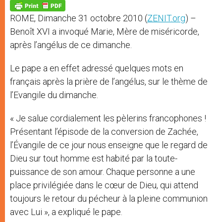
p
g
o
r
p
e
k
ROME, Dimanche 31 octobre 2010 (
ZENIT.org
) –
r
Benoît XVI a invoqué Marie, Mère de miséricorde,
après l’angélus de ce dimanche.
Le pape a en effet adressé quelques mots en
français après la prière de l’angélus, sur le thème de
l’Evangile du dimanche.
« Je salue cordialement les pèlerins francophones !
Présentant l’épisode de la conversion de Zachée,
l’Évangile de ce jour nous enseigne que le regard de
Dieu sur tout homme est habité par la toute-
puissance de son amour. Chaque personne a une
place privilégiée dans le cœur de Dieu, qui attend
toujours le retour du pécheur à la pleine communion
avec Lui », a expliqué le pape.