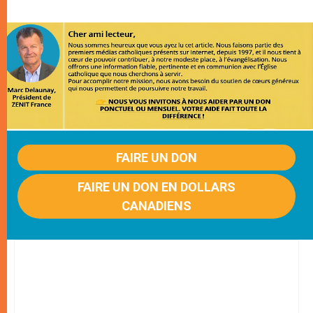
FAIRE UN DON
FAIRE UN DON EN DOLLARS
CANADIENS