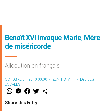
Benoît XVI invoque Marie, Mère
de miséricorde
Allocution en français
OCTOBRE 31, 2010 00:00
ZENIT STAFF
EGLISES
LOCALES
W
M
F
T
S
h
e
a
w
h
a
s
c
i
a
t
s
e
t
r
Share this Entry
s
e
b
t
e
A
n
o
e