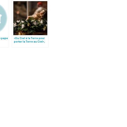
u pape
«Du Ciel à la Terre pour
porter la Terre au Ciel»,
par Mgr Francesco Follo