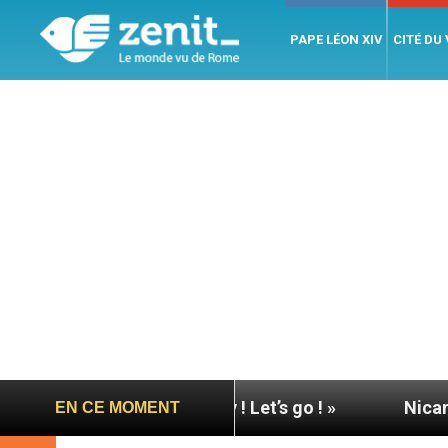
PAPE LÉON XIV
CITÉ DU
se : « Allons-y ! Let’s go ! »
Nicaragua : L’ONU
EN CE MOMENT