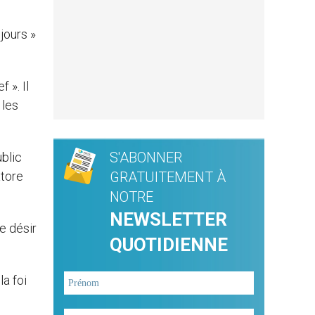
jours »
 ». Il
 les
S'ABONNER
ublic
atore
GRATUITEMENT À
NOTRE
NEWSLETTER
e désir
QUOTIDIENNE
a foi