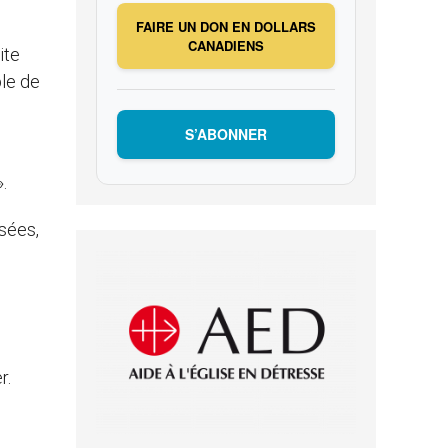
FAIRE UN DON EN DOLLARS
CANADIENS
ite
ble de
S’ABONNER
.
isées,
r.