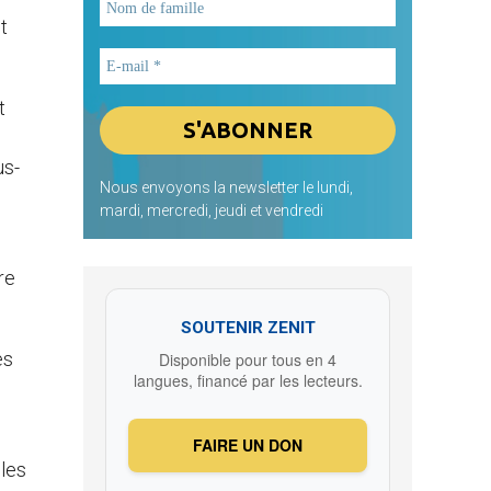
t
t
us-
Nous envoyons la newsletter le lundi,
mardi, mercredi, jeudi et vendredi
re
SOUTENIR ZENIT
es
Disponible pour tous en 4
langues, financé par les lecteurs.
FAIRE UN DON
 les