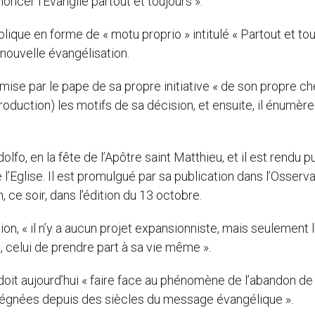
noncer l’Evangile partout et toujours ».
lique en forme de « motu proprio » intitulé « Partout et tou
a nouvelle évangélisation.
ise par le pape de sa propre initiative « de son propre chef
oduction) les motifs de sa décision, et ensuite, il énumère
fo, en la fête de l’Apôtre saint Matthieu, et il est rendu p
l’Eglise. Il est promulgué par sa publication dans l’Osserv
 ce soir, dans l’édition du 13 octobre.
on, « il n’y a aucun projet expansionniste, mais seulement l
, celui de prendre part à sa vie même ».
oit aujourd’hui « faire face au phénomène de l’abandon de l
mprégnées depuis des siècles du message évangélique ».