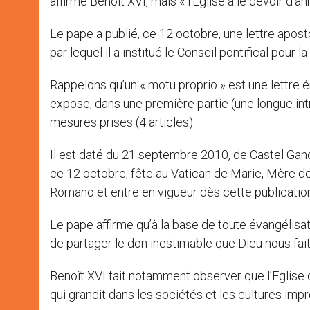
affirme Benoît XVI, mais « l’Eglise a le devoir d’an
Le pape a publié, ce 12 octobre, une lettre aposto
par lequel il a institué le Conseil pontifical pour l
Rappelons qu’un « motu proprio » est une lettre ém
expose, dans une première partie (une longue intr
mesures prises (4 articles).
Il est daté du 21 septembre 2010, de Castel Gandol
ce 12 octobre, fête au Vatican de Marie, Mère de 
Romano et entre en vigueur dès cette publication,
Le pape affirme qu’à la base de toute évangélisati
de partager le don inestimable que Dieu nous fait
Benoît XVI fait notamment observer que l’Eglise d
qui grandit dans les sociétés et les cultures i