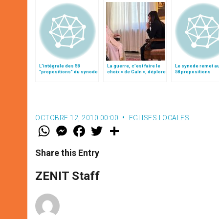
L'intégrale des 58
La guerre, c’est faire le
Le synode remet a
"propositions" du synode
choix « de Caïn », déplore
58 propositions
le pape François
OCTOBRE 12, 2010 00:00
EGLISES LOCALES
W
M
F
T
S
h
e
a
w
h
a
s
c
i
a
t
s
e
t
r
Share this Entry
s
e
b
t
e
A
n
o
e
p
g
o
r
ZENIT Staff
p
e
k
r