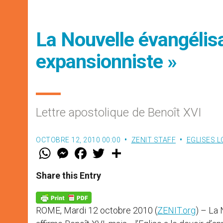
La Nouvelle évangélisa
expansionniste »
Lettre apostolique de Benoît XVI
OCTOBRE 12, 2010 00:00
ZENIT STAFF
EGLISES 
W
M
F
T
S
h
e
a
w
h
a
s
c
i
a
t
s
e
t
r
Share this Entry
s
e
b
t
e
A
n
o
e
p
g
o
r
p
e
k
ROME, Mardi 12 octobre 2010 (
ZENIT.org
) – La 
r