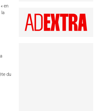
 « en
 la
la
ète du