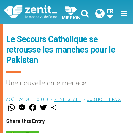
FR
MISSION
Le Secours Catholique se
retrousse les manches pour le
Pakistan
Une nouvelle crue menace
AOÛT 24, 2010 00:00
ZENIT STAFF
JUSTICE ET PAIX
W
M
F
T
S
h
e
a
w
h
a
s
c
i
a
t
s
e
t
r
Share this Entry
s
e
b
t
e
A
n
o
e