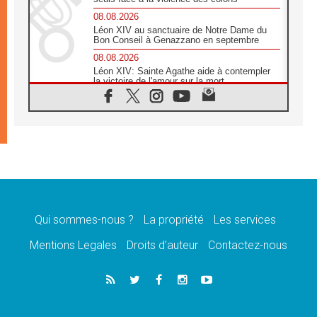
08.08.2026
Léon XIV au sanctuaire de Notre Dame du
Bon Conseil à Genazzano en septembre
08.08.2026
Léon XIV: Sainte Agathe aide à contempler
la victoire de l'amour sur la mort
08.08.2026
«Relancer l'empathie», le projet Triennal d'art
des Universités catholiques
08.08.2026
Signis 2026, donner la parole aux religieuses
catholiques
08.08.2026
Au Bangladesh, l'Église accompagne les
Dalits sur le chemin de la dignité
Qui sommes-nous ?
La propriété
Les services
07.08.2026
Philippines: le vicariat apostolique de
Mentions Legales
Droits d’auteur
Contactez-nous
Calapan devient un diocèse
07.08.2026
Congo-Brazzaville: le 15 août, entre solennité
de l'Assomption et mémoire nationale
07.08.2026