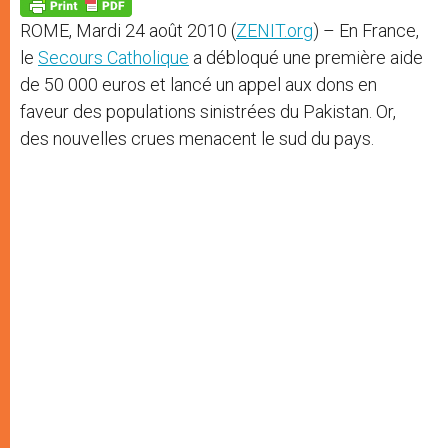
p
g
o
r
p
e
k
ROME, Mardi 24 août 2010 (
ZENIT.org
) – En France,
r
le
Secours Catholique
a débloqué une première aide
de 50 000 euros et lancé un appel aux dons en
faveur des populations sinistrées du Pakistan. Or,
des nouvelles crues menacent le sud du pays.