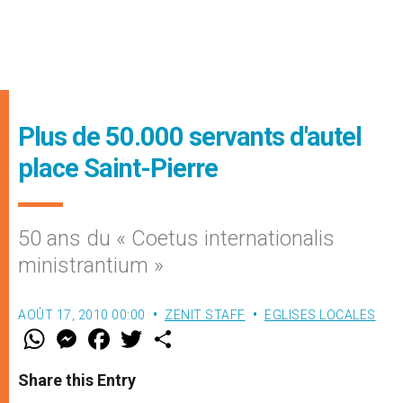
Plus de 50.000 servants d'autel
place Saint-Pierre
50 ans du « Coetus internationalis
ministrantium »
AOÛT 17, 2010 00:00
ZENIT STAFF
EGLISES LOCALES
W
M
F
T
S
h
e
a
w
h
a
s
c
i
a
t
s
e
t
r
Share this Entry
s
e
b
t
e