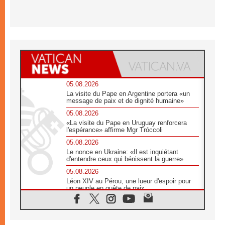
05.08.2026
La visite du Pape en Argentine portera «un
message de paix et de dignité humaine»
05.08.2026
«La visite du Pape en Uruguay renforcera
l'espérance» affirme Mgr Tróccoli
05.08.2026
Le nonce en Ukraine: «Il est inquiétant
d'entendre ceux qui bénissent la guerre»
05.08.2026
Léon XIV au Pérou, une lueur d'espoir pour
un peuple en quête de paix
05.08.2026
SCEAM: L'Église en Afrique vers
l'Assemblée ecclésiale de 2028 depuis
Addis-Abeba