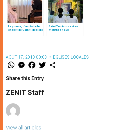
La guerre, c’est faire le
Saint Tarcisius est en
choix « de Caïn », déplore
« tournée » aux
le pape François
Philippines
AOÛT 17, 2010 00:00
EGLISES LOCALES
W
M
F
T
S
h
e
a
w
h
a
s
c
i
a
t
s
e
t
r
Share this Entry
s
e
b
t
e
A
n
o
e
p
g
o
r
ZENIT Staff
p
e
k
r
View all articles