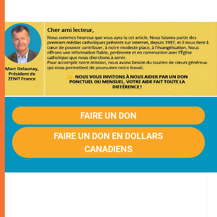
FAIRE UN DON
FAIRE UN DON EN DOLLARS
CANADIENS