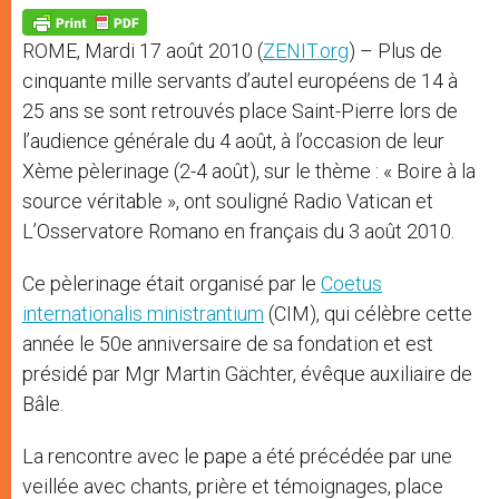
A
n
o
e
p
g
o
r
p
e
k
ROME, Mardi 17 août 2010 (
ZENIT.org
) – Plus de
r
cinquante mille servants d’autel européens de 14 à
25 ans se sont retrouvés place Saint-Pierre lors de
l’audience générale du 4 août, à l’occasion de leur
Xème pèlerinage (2-4 août), sur le thème : « Boire à la
source véritable », ont souligné Radio Vatican et
L’Osservatore Romano en français du 3 août 2010.
Ce pèlerinage était organisé par le
Coetus
internationalis ministrantium
(CIM), qui célèbre cette
année le 50e anniversaire de sa fondation et est
présidé par Mgr Martin Gächter, évêque auxiliaire de
Bâle.
La rencontre avec le pape a été précédée par une
veillée avec chants, prière et témoignages, place