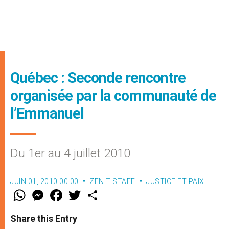
Québec : Seconde rencontre
organisée par la communauté de
l’Emmanuel
Du 1er au 4 juillet 2010
JUIN 01, 2010 00:00
ZENIT STAFF
JUSTICE ET PAIX
W
M
F
T
S
h
e
a
w
h
a
s
c
i
a
t
s
e
t
r
Share this Entry
s
e
b
t
e