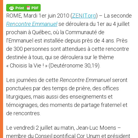
A
n
o
e
p
g
o
r
p
e
k
ROME, Mardi 1er juin 2010 (
ZENIT.org
) – La seconde
r
Rencontre Emmanuel
se déroulera du 1er au 4 juillet
prochain à Québec, où la Communauté de
l’Emmanuel est installée depuis près de 4 ans. Près
de 300 personnes sont attendues à cette rencontre
destinée à tous, qui se déroulera sur le thème
« Choisis la Vie ! » (Deutéronome 30,19).
Les journées de cette
Rencontre Emmanuel
seront
ponctuées par des temps de prière, des offices
liturgiques, mais aussi des enseignements et
témoignages, des moments de partage fraternel et
de rencontres.
Le vendredi 2 juillet au matin, Jean-Luc Moens –
membre du Conseil pontifical Cor Unum et président