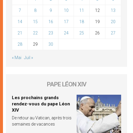
7
8
9
10
11
12
13
14
15
16
17
18
19
20
21
22
23
24
25
26
27
28
29
30
« Mai
Juil »
PAPE LÉON XIV
Les prochains grands
rendez-vous du pape Léon
XIV
De retour au Vatican, après trois
semaines de vacances