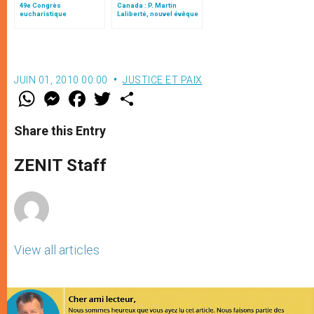
49e Congrès
Canada : P. Martin
eucharistique
Laliberté, nouvel évêque
international à Québec
auxiliaire de Québec
en juin 2008
JUIN 01, 2010 00:00
JUSTICE ET PAIX
W
M
F
T
S
h
e
a
w
h
a
s
c
i
a
t
s
e
t
r
Share this Entry
s
e
b
t
e
A
n
o
e
p
g
o
r
ZENIT Staff
p
e
k
r
View all articles