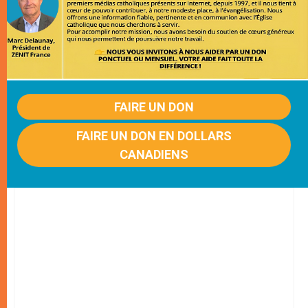
FAIRE UN DON
FAIRE UN DON EN DOLLARS
CANADIENS