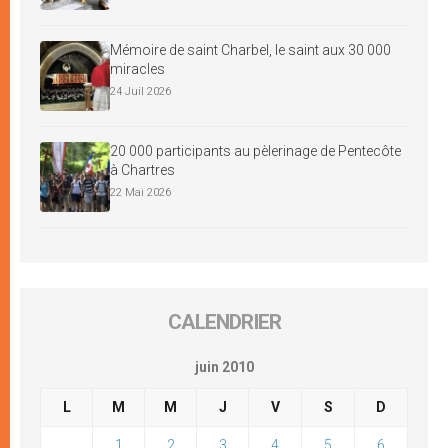
Mémoire de saint Charbel, le saint aux 30 000
miracles
24 Juil 2026
20 000 participants au pèlerinage de Pentecôte
à Chartres
22 Mai 2026
CALENDRIER
juin 2010
L
M
M
J
V
S
D
1
2
3
4
5
6