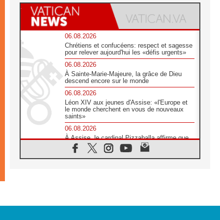
06.08.2026
Chrétiens et confucéens: respect et sagesse
pour relever aujourd'hui les «défis urgents»
06.08.2026
À Sainte-Marie-Majeure, la grâce de Dieu
descend encore sur le monde
06.08.2026
Léon XIV aux jeunes d'Assise: «l'Europe et
le monde cherchent en vous de nouveaux
saints»
06.08.2026
À Assise, le cardinal Pizzaballa affirme que
«les chrétiens veulent la paix»
06.08.2026
Au Mexique, le cardinal Parolin invite à être
aux côtés des marginalisées
06.08.2026
À Assise, le Pape invite les jeunes à
«construire la civilisation de l'amour»
05.08.2026