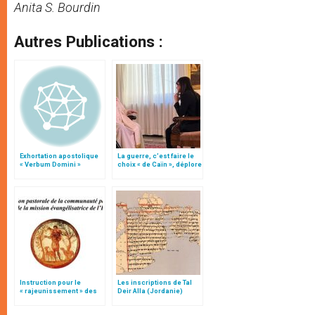
Anita S. Bourdin
Autres Publications :
Exhortation apostolique
La guerre, c’est faire le
« Verbum Domini »
choix « de Caïn », déplore
le pape François
Instruction pour le
Les inscriptions de Tal
« rajeunissement » des
Deir Alla (Jordanie)
paroisses (texte
intégral)