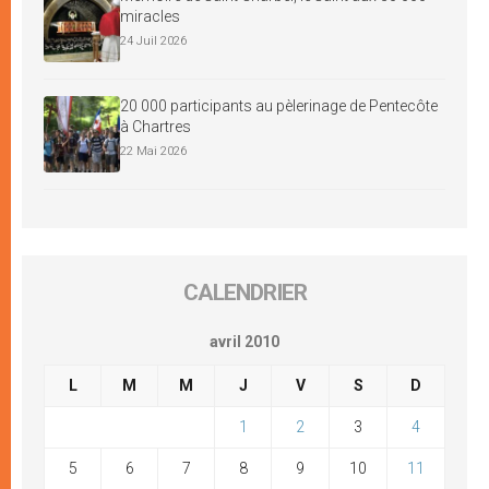
miracles
24 Juil 2026
20 000 participants au pèlerinage de Pentecôte
à Chartres
22 Mai 2026
CALENDRIER
avril 2010
L
M
M
J
V
S
D
1
2
3
4
5
6
7
8
9
10
11