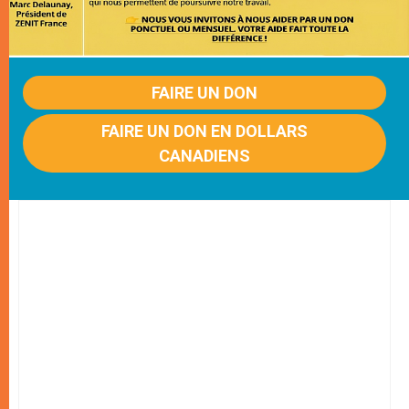
FAIRE UN DON
FAIRE UN DON EN DOLLARS
CANADIENS