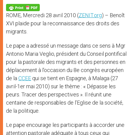
A
n
o
e
p
g
o
r
p
e
k
ROME, Mercredi 28 avril 2010 (
ZENIT.org
) – Benoît
r
XVI plaide pour la reconnaissance des droits des
migrants.
Le pape a adressé un message dans ce sens à Mgr
Antonio Maria Veglio, président du Conseil pontifical
pour la pastorale des migrants et des personnes en
déplacement à l’occasion du 8e congrès européen
de la
CCEE
qui se tient en Espagne, à Malaga (27
avril-1er mai 2010) sur le thème : « Dépasse les
peurs. Tracer des perspectives ». Il réunit une
centaine de responsables de l’Eglise de la société,
de la politique.
Le pape encourage les participants à accorder une
attention pastorale adéquate à tous ceux qui