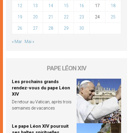
12
13
14
15
16
17
18
19
20
21
22
23
24
25
26
27
28
29
30
« Mar
Mai »
PAPE LÉON XIV
Les prochains grands
rendez-vous du pape Léon
XIV
De retour au Vatican, après trois
semaines de vacances
Le pape Léon XIV poursuit
ses haltes spirituelles