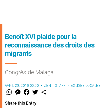
Benoît XVI plaide pour la
reconnaissance des droits des
migrants
Congrès de Malaga
AVRIL 28, 2010 00:00
ZENIT STAFF
EGLISES LOCALES
W
M
F
T
S
h
e
a
w
h
a
s
c
i
a
t
s
e
t
r
Share this Entry
s
e
b
t
e