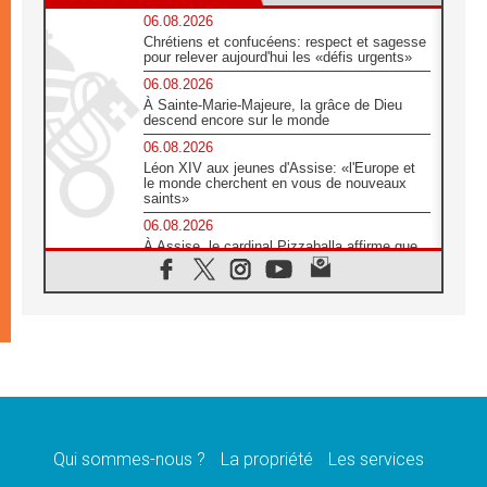
06.08.2026
Chrétiens et confucéens: respect et sagesse
pour relever aujourd'hui les «défis urgents»
06.08.2026
À Sainte-Marie-Majeure, la grâce de Dieu
descend encore sur le monde
06.08.2026
Léon XIV aux jeunes d'Assise: «l'Europe et
le monde cherchent en vous de nouveaux
saints»
06.08.2026
À Assise, le cardinal Pizzaballa affirme que
«les chrétiens veulent la paix»
06.08.2026
Au Mexique, le cardinal Parolin invite à être
aux côtés des marginalisées
06.08.2026
À Assise, le Pape invite les jeunes à
«construire la civilisation de l'amour»
05.08.2026
La visite du Pape en Argentine portera «un
message de paix et de dignité humaine»
Qui sommes-nous ?
La propriété
Les services
05.08.2026