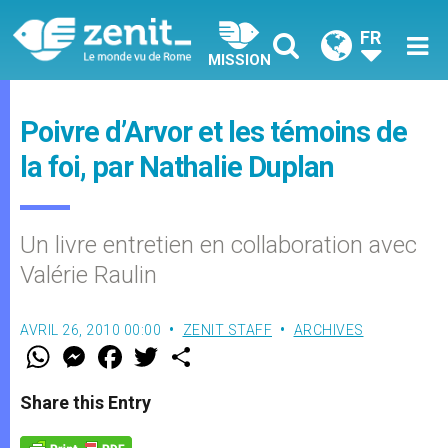
FR
MISSION
Poivre d’Arvor et les témoins de
la foi, par Nathalie Duplan
Un livre entretien en collaboration avec
Valérie Raulin
AVRIL 26, 2010 00:00
ZENIT STAFF
ARCHIVES
W
M
F
T
S
h
e
a
w
h
a
s
c
i
a
t
s
e
t
r
Share this Entry
s
e
b
t
e
A
n
o
e
p
g
o
r