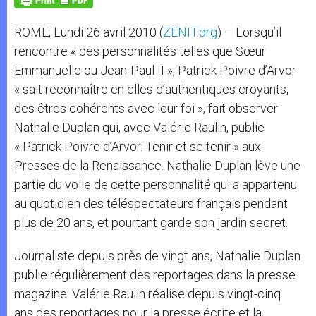
p
e
k
r
ROME, Lundi 26 avril 2010 (
ZENIT.org
) – Lorsqu’il
rencontre « des personnalités telles que Sœur
Emmanuelle ou Jean-Paul II », Patrick Poivre d’Arvor
« sait reconnaître en elles d’authentiques croyants,
des êtres cohérents avec leur foi », fait observer
Nathalie Duplan qui, avec Valérie Raulin, publie
« Patrick Poivre d’Arvor. Tenir et se tenir » aux
Presses de la Renaissance. Nathalie Duplan lève une
partie du voile de cette personnalité qui a appartenu
au quotidien des téléspectateurs français pendant
plus de 20 ans, et pourtant garde son jardin secret.
Journaliste depuis près de vingt ans, Nathalie Duplan
publie régulièrement des reportages dans la presse
magazine. Valérie Raulin réalise depuis vingt-cinq
ans des reportages pour la presse écrite et la