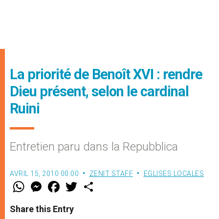
La priorité de Benoît XVI : rendre
Dieu présent, selon le cardinal
Ruini
Entretien paru dans la Repubblica
AVRIL 15, 2010 00:00
ZENIT STAFF
EGLISES LOCALES
W
M
F
T
S
h
e
a
w
h
a
s
c
i
a
t
s
e
t
r
Share this Entry
s
e
b
t
e