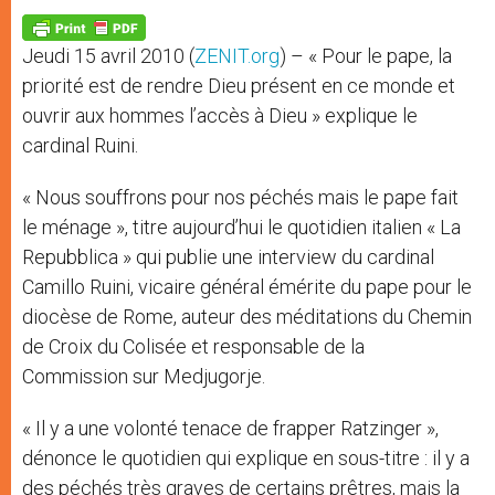
A
n
o
e
p
g
o
r
p
e
k
Jeudi 15 avril 2010 (
ZENIT.org
) – « Pour le pape, la
r
priorité est de rendre Dieu présent en ce monde et
ouvrir aux hommes l’accès à Dieu » explique le
cardinal Ruini.
« Nous souffrons pour nos péchés mais le pape fait
le ménage », titre aujourd’hui le quotidien italien « La
Repubblica » qui publie une interview du cardinal
Camillo Ruini, vicaire général émérite du pape pour le
diocèse de Rome, auteur des méditations du Chemin
de Croix du Colisée et responsable de la
Commission sur Medjugorje.
« Il y a une volonté tenace de frapper Ratzinger »,
dénonce le quotidien qui explique en sous-titre : il y a
des péchés très graves de certains prêtres, mais la