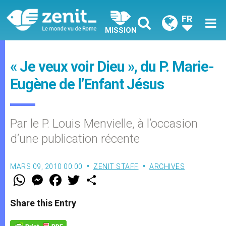
FR
MISSION
« Je veux voir Dieu », du P. Marie-
Eugène de l’Enfant Jésus
Par le P. Louis Menvielle, à l’occasion
d’une publication récente
MARS 09, 2010 00:00
ZENIT STAFF
ARCHIVES
W
M
F
T
S
h
e
a
w
h
a
s
c
i
a
t
s
e
t
r
Share this Entry
s
e
b
t
e
A
n
o
e
p
g
o
r