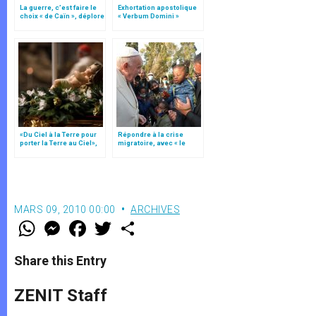
La guerre, c’est faire le
Exhortation apostolique
choix « de Caïn », déplore
« Verbum Domini »
le pape François
«Du Ciel à la Terre pour
Répondre à la crise
porter la Terre au Ciel»,
migratoire, avec « le
par Mgr Francesco Follo
style de l’humanité »!
(texte complet)
MARS 09, 2010 00:00
ARCHIVES
W
M
F
T
S
h
e
a
w
h
a
s
c
i
a
t
s
e
t
r
Share this Entry
s
e
b
t
e
A
n
o
e
p
g
o
r
ZENIT Staff
p
e
k
r