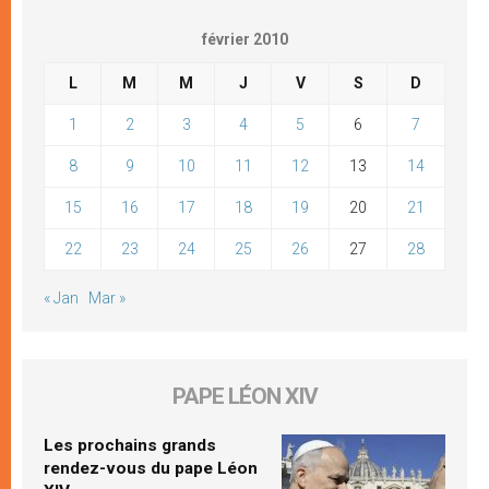
février 2010
L
M
M
J
V
S
D
1
2
3
4
5
6
7
8
9
10
11
12
13
14
15
16
17
18
19
20
21
22
23
24
25
26
27
28
« Jan
Mar »
PAPE LÉON XIV
Les prochains grands
rendez-vous du pape Léon