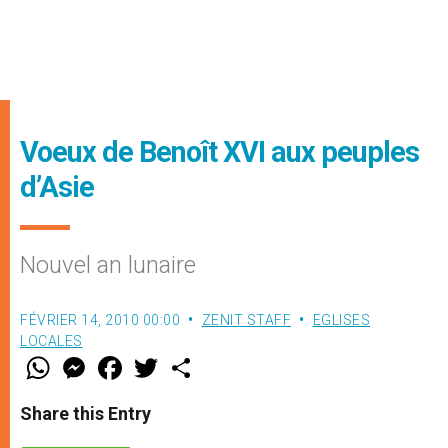
Voeux de Benoît XVI aux peuples
d’Asie
Nouvel an lunaire
FÉVRIER 14, 2010 00:00
ZENIT STAFF
EGLISES
LOCALES
W
M
F
T
S
h
e
a
w
h
a
s
c
i
a
t
s
e
t
r
Share this Entry
s
e
b
t
e
A
n
o
e