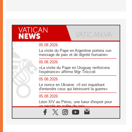
05.08.2026
La visite du Pape en Argentine portera «un
message de paix et de dignité humaine»
05.08.2026
«La visite du Pape en Uruguay renforcera
l'espérance» affirme Mgr Tróccoli
05.08.2026
Le nonce en Ukraine: «Il est inquiétant
d'entendre ceux qui bénissent la guerre»
05.08.2026
Léon XIV au Pérou, une lueur d'espoir pour
un peuple en quête de paix
05.08.2026
SCEAM: L'Église en Afrique vers
l'Assemblée ecclésiale de 2028 depuis
Addis-Abeba