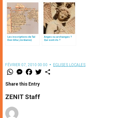
Les inscriptions de Tal
Anges ou archanges ?
Deir Alla (Jordanie)
Qui sont-ils ?
FÉVRIER 07, 2010 00:00
EGLISES LOCALES
W
M
F
T
S
h
e
a
w
h
a
s
c
i
a
t
s
e
t
r
Share this Entry
s
e
b
t
e
A
n
o
e
p
g
o
r
ZENIT Staff
p
e
k
r