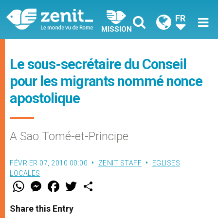
FR
MISSION
Le sous-secrétaire du Conseil
pour les migrants nommé nonce
apostolique
A Sao Tomé-et-Principe
FÉVRIER 07, 2010 00:00
ZENIT STAFF
EGLISES
LOCALES
W
M
F
T
S
h
e
a
w
h
a
s
c
i
a
t
s
e
t
r
Share this Entry
s
e
b
t
e