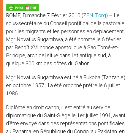
A
n
o
e
p
g
o
r
p
e
k
ROME, Dimanche 7 Février 2010 (
ZENIT.org
) – Le
r
sous-secrétaire du Conseil pontifical de la pastorale
pour les migrants et les personnes en déplacement,
Mgr Novatus Rugambwa, a été nommé le 6 février
par Benoît XVI nonce apostolique à Sao Tomé-et-
Principe, archipel situé dans l’Atlantique sud, à
quelque 300 km des côtes du Gabon.
Mgr Novatus Rugambwa est né à Bukoba (Tanzanie)
en octobre 1957. Il a été ordonné prêtre le 6 juillet
1986.
Diplômé en droit canon, il est entré au service
diplomatique du Saint-Siège le 1er juillet 1991, avant
d’être envoyé dans des représentations pontificales
au Panama, en République du Congo, au Pakistan, en