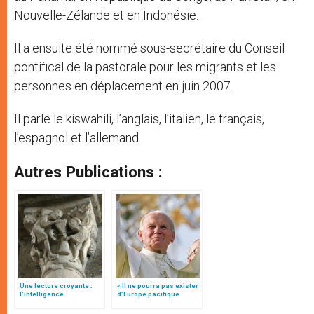
Nouvelle-Zélande et en Indonésie.
Il a ensuite été nommé sous-secrétaire du Conseil
pontifical de la pastorale pour les migrants et les
personnes en déplacement en juin 2007.
Il parle le kiswahili, l’anglais, l’italien, le français,
l’espagnol et l’allemand.
Autres Publications :
Une lecture croyante :
« Il ne pourra pas exister
l’intelligence
d’Europe pacifique
typologique des deux
sans… »: l’Ukraine, dans
Testaments
la vision de Jean-Paul II