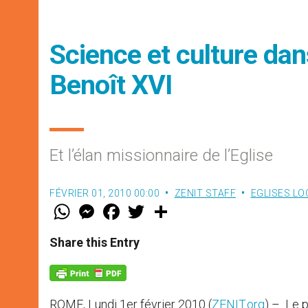
Science et culture dan
Benoît XVI
Et l’élan missionnaire de l’Eglise
FÉVRIER 01, 2010 00:00
ZENIT STAFF
EGLISES LO
W
M
F
T
S
h
e
a
w
h
a
s
c
i
a
t
s
e
t
r
Share this Entry
s
e
b
t
e
A
n
o
e
p
g
o
r
p
e
k
r
ROME, Lundi 1er février 2010 (
ZENIT.org
) – Le p