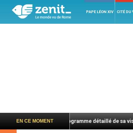
PAPE LÉON XIV
CITÉ DU
 France : le programme détaillé de sa visite en septem
EN CE MOMENT