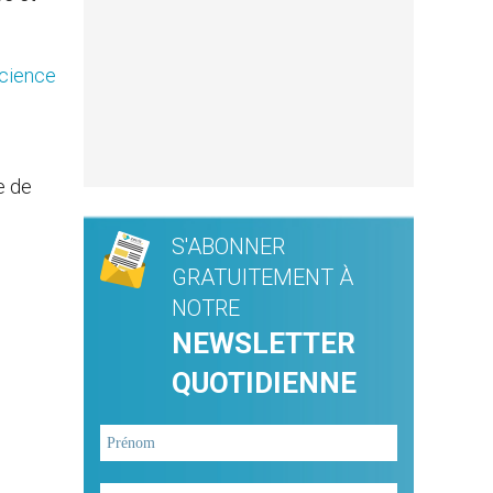
science
e de
S'ABONNER
GRATUITEMENT À
NOTRE
NEWSLETTER
QUOTIDIENNE