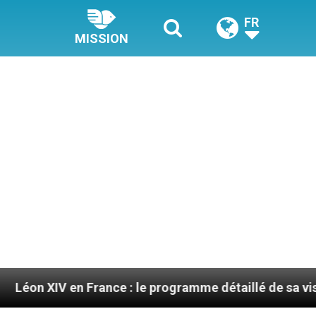
FR
MISSION
 France : le programme détaillé de sa visite en septe