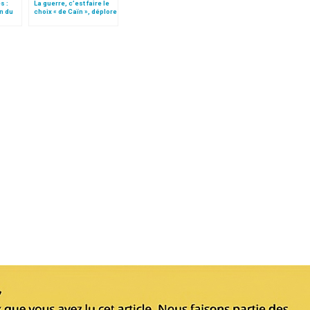
s :
La guerre, c’est faire le
on du
choix « de Caïn », déplore
le pape François