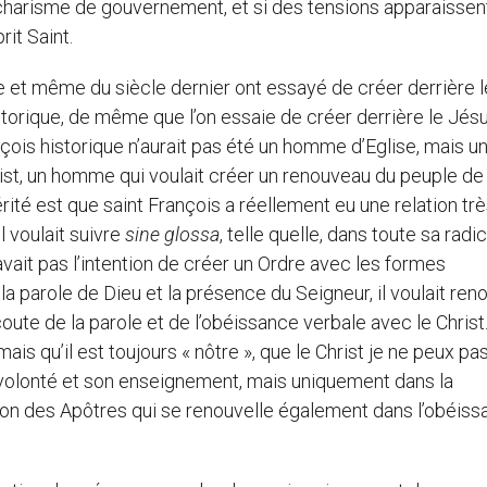
harisme de gouvernement, et si des tensions apparaissent,
it Saint.
et même du siècle dernier ont essayé de créer derrière l
historique, de même que l’on essaie de créer derrière le Jés
nçois historique n’aurait pas été un homme d’Eglise, mais u
t, un homme qui voulait créer un renouveau du peuple de 
ité est que saint François a réellement eu une relation tr
l voulait suivre
sine glossa
, telle quelle, dans toute sa radic
 n’avait pas l’intention de créer un Ordre avec les formes
 parole de Dieu et la présence du Seigneur, il voulait ren
oute de la parole et de l’obéissance verbale avec le Christ
 mais qu’il est toujours « nôtre », que le Christ je ne peux pas
sa volonté et son enseignement, mais uniquement dans la
ion des Apôtres qui se renouvelle également dans l’obéiss