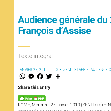
Audience générale du 2
François d’Assise
Texte intégral
JANVIER 27, 2010 00:00
ZENIT STAFF
AUDIENCE 
W
M
F
T
S
h
e
a
w
h
a
s
c
i
a
t
s
e
t
r
Share this Entry
s
e
b
t
e
A
n
o
e
p
g
o
r
p
e
k
ROME, Mercredi 27 janvier 2010 (ZENIT.org) – No
r