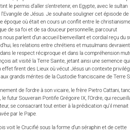
nt le permis d’aller s’entretenir, en Egypte, avec le sultan
l’Evangile de Jésus. Je souhaite souligner cet épisode de 
ne époque où était en cours un conflit entre le christianism
 que de sa foi et de sa douceur personnelle, parcourut
nous parlent d’un accueil bienveillant et cordial reçu du s
’hui, les relations entre chrétiens et musulmans devraient
é, dans le respect réciproque et dans la compréhension mut
ançois ait visité la Terre Sainte, jetant ainsi une semence qu
en effet firent des Lieux où vécut Jésus un contexte privilé
 aux grands mérites de la Custodie franciscaine de Terre S
ent de l’ordre à son vicaire, le frère Pietro Cattani, tan
 le futur Souverain Pontife Grégoire IX, l’Ordre, qui recueill
eur, se consacrant tout entier à la prédication qu’il menait
uvée par le Pape.
voit le Crucifié sous la forme d’un séraphin et de cette