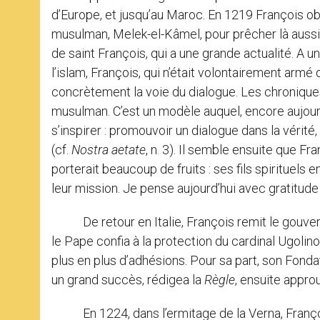
d’Europe, et jusqu’au Maroc. En 1219 François obti
musulman, Melek-el-Kâmel, pour prêcher là aussi 
de saint François, qui a une grande actualité. A u
l’islam, François, qui n’était volontairement armé
concrètement la voie du dialogue. Les chroniques 
musulman. C’est un modèle auquel, encore aujourd
s’inspirer : promouvoir un dialogue dans la vérit
(cf.
Nostra aetate
, n. 3). Il semble ensuite que Fr
porterait beaucoup de fruits : ses fils spirituels 
leur mission. Je pense aujourd’hui avec gratitude
De retour en Italie, François remit le gouvernem
le Pape confia à la protection du cardinal Ugolino,
plus en plus d’adhésions. Pour sa part, son Fondat
un grand succès, rédigea la
Règle
, ensuite appro
En 1224, dans l’ermitage de la Verna, François 