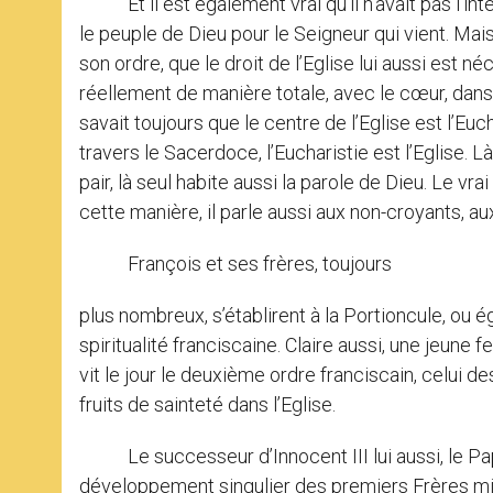
Et il est également vrai qu’il n’avait pas l’int
le peuple de Dieu pour le Seigneur qui vient. Mai
son ordre, que le droit de l’Eglise lui aussi est n
réellement de manière totale, avec le cœur, dans
savait toujours que le centre de l’Eglise est l’Eu
travers le Sacerdoce, l’Eucharistie est l’Eglise. 
pair, là seul habite aussi la parole de Dieu. Le vr
cette manière, il parle aussi aux non-croyants, au
François et ses frères, toujours
plus nombreux, s’établirent à la Portioncule, ou 
spiritualité franciscaine. Claire aussi, une jeune 
vit le jour le deuxième ordre franciscain, celui d
fruits de sainteté dans l’Eglise.
Le successeur d’Innocent III lui aussi, le Pape
développement singulier des premiers Frères mine