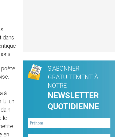
es
t dans
entique
ions.
S'ABONNER
e poète
ise.
GRATUITEMENT À
NOTRE
a à
NEWSLETTER
 lui un
QUOTIDIENNE
ndain
 le
petite
se en