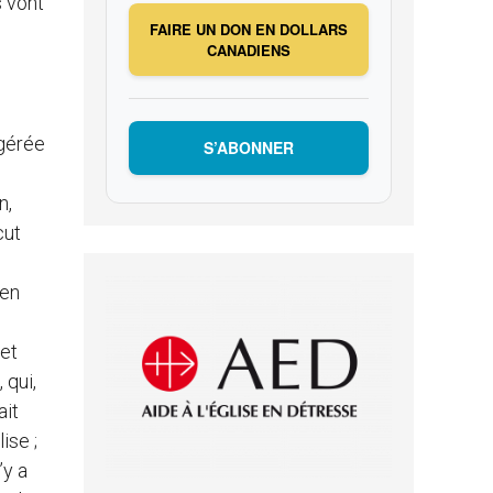
s vont
FAIRE UN DON EN DOLLARS
CANADIENS
agérée
S’ABONNER
n,
cut
 en
jet
 qui,
ait
ise ;
’y a