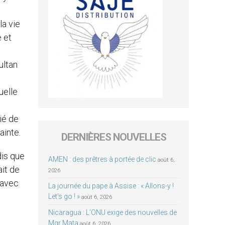
la vie
e et
ultan
uelle
i
gié de
ainte.
DERNIÈRES NOUVELLES
dis que
AMEN : des prêtres à portée de clic
août 6,
ait de
2026
 avec
La journée du pape à Assise : « Allons-y !
Let’s go ! »
août 6, 2026
Nicaragua : L’ONU exige des nouvelles de
Mgr Mata
août 6, 2026