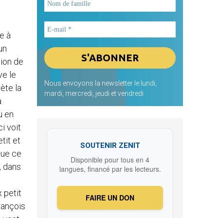
e à
un
tion de
ve le
Nous envoyons la newsletter le lundi,
rète la
mardi, mercredi, jeudi et vendredi
a
u en
i voit
tit et
SOUTENIR ZENIT
 que ce
Disponible pour tous en 4
, dans
langues, financé par les lecteurs.
x petit
FAIRE UN DON
François