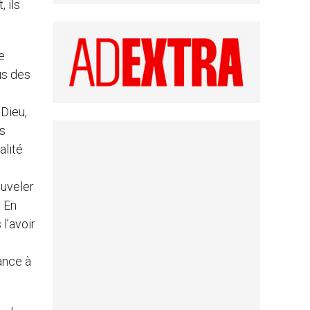
 ils
e
us des
n
Dieu,
ès
alité
ouveler
. En
 l’avoir
ance à