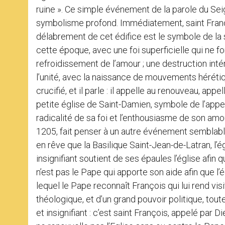
ruine ». Ce simple événement de la parole du Se
symbolisme profond. Immédiatement, saint Françoi
délabrement de cet édifice est le symbole de la 
cette époque, avec une foi superficielle qui ne f
refroidissement de l’amour ; une destruction in
l’unité, avec la naissance de mouvements hérétiqu
crucifié, et il parle : il appelle au renouveau, ap
petite église de Saint-Damien, symbole de l’appel
radicalité de sa foi et l’enthousiasme de son am
1205, fait penser à un autre événement semblable q
en rêve que la Basilique Saint-Jean-de-Latran, l’ég
insignifiant soutient de ses épaules l’église afin 
n’est pas le Pape qui apporte son aide afin que l’ég
lequel le Pape reconnaît François qui lui rend visi
théologique, et d’un grand pouvoir politique, toutef
et insignifiant : c’est saint François, appelé par D