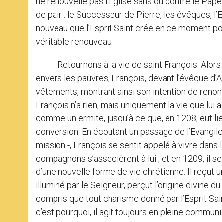
ne renouvelle pas l’Eglise sans ou contre le Pap
de pair : le Successeur de Pierre, les évêques, l
nouveau que l’Esprit Saint crée en ce moment po
véritable renouveau.
Retournons à la vie de saint François. Alors q
envers les pauvres, François, devant l’évêque d’A
vêtements, montrant ainsi son intention de renon
François n’a rien, mais uniquement la vie que lui 
comme un ermite, jusqu’à ce que, en 1208, eut li
conversion. En écoutant un passage de l’Evangil
mission -, François se sentit appelé à vivre dans 
compagnons s’associèrent à lui ; et en 1209, il s
d’une nouvelle forme de vie chrétienne. Il reçut u
illuminé par le Seigneur, perçut l’origine divine
compris que tout charisme donné par l’Esprit Saint
c’est pourquoi, il agit toujours en pleine communio