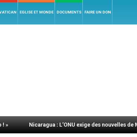
 VATICAN
EGLISE ET MONDE
DOCUMENTS
FAIRE UN DON
Nicaragua : L’ONU exige des nouvelles de Mgr Mata