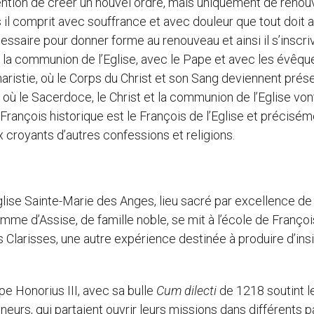
ention de créer un nouvel ordre, mais uniquement de renou
s il comprit avec souffrance et avec douleur que tout doit a
écessaire pour donner forme au renouveau et ainsi il s’inscriv
 la communion de l’Eglise, avec le Pape et avec les évêques
charistie, où le Corps du Christ et son Sang deviennent prés
Là où le Sacerdoce, le Christ et la communion de l’Eglise von
ai François historique est le François de l’Eglise et précisé
x croyants d’autres confessions et religions.
église Sainte-Marie des Anges, lieu sacré par excellence de 
femme d’Assise, de famille noble, se mit à l’école de François
es Clarisses, une autre expérience destinée à produire d’in
 Honorius III, avec sa bulle
Cum dilecti
de 1218 soutint l
urs, qui partaient ouvrir leurs missions dans différents 