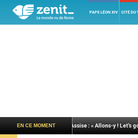
PAPE LÉON XIV
CITÉ DU
urnée du pape à Assise : « Allons-y ! Let’s go ! »
EN CE MOMENT