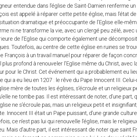
igneur entendue dans l’église de Saint-Damien renferme un
s est appelé à réparer cette petite église, mais l’état de
situation dramatique et préoccupante de l’Eglise elle-mêm
orme ni ne transforme la vie, avec un clergé peu zélé, avec 
térieure de l’Eglise qui comporte également une décomposi
es. Toutefois, au centre de cette église en ruines se trou
pelle François à un travail manuel pour réparer de façon conc
 plus profond à renouveler l’Eglise même du Christ, avec l
our pour le Christ. Cet événement qui a probablement eu lie
ui a eu lieu en 1207 : le rêve du Pape Innocent III. Celui-c
lise mère de toutes les églises, s’écroule et un religieux pe
qu’elle ne tombe pas. Il est intéressant de noter, d’une part,
lise ne s’écroule pas, mais un religieux petit et insignifiant
te. Innocent III était un Pape puissant, d’une grande culture
ois, ce n’est pas lui qui renouvelle l’église, mais le religieu
ieu. Mais d’autre part, il est intéressant de noter que saint 