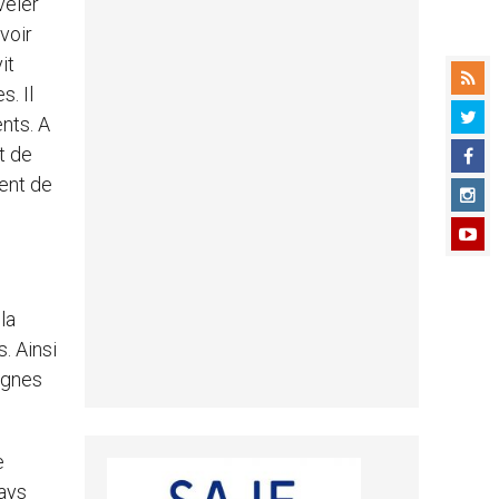
veler
voir
it
. Il
ents. A
t de
ment de
la
. Ainsi
signes
e
pays