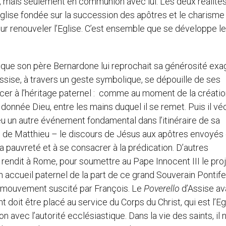
e, mais seulement en communion avec lui. Les deux réalité
’Eglise fondée sur la succession des apôtres et le charisme
ur renouveler l’Eglise. C’est ensemble que se développe le
ue son père Bernardone lui reprochait sa générosité ex
ssise, à travers un geste symbolique, se dépouille de ses
cer à l’héritage paternel : comme au moment de la créatio
a donnée Dieu, entre les mains duquel il se remet. Puis il vé
eu un autre événement fondamental dans l’itinéraire de sa
e de Matthieu – le discours de Jésus aux apôtres envoyés
la pauvreté et à se consacrer à la prédication. D’autres
e rendit à Rome, pour soumettre au Pape Innocent III le pro
n accueil paternel de la part de ce grand Souverain Pontife,
 du mouvement suscité par François. Le
Poverello
d’Assise av
 doit être placé au service du Corps du Christ, qui est l’Egl
n avec l’autorité ecclésiastique. Dans la vie des saints, il n