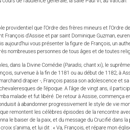
ours de l’audience générale, la salle Paul VI, au Vatican.
rôle providentiel que l’Ordre des frères mineurs et l’Ordre d
nt François d’Assise et par saint Dominique Guzman, euren
is aujourd’hui vous présenter la figure de François, un auth
e très nombreuses personnes de tous âges et de toutes relig
es, dans la Divine Comédie (
Paradis,
chant xi), le suprêm
ançois, survenue à la fin de 1181 ou au début de 1182, à Ass
t marchand drapier -, François passa son adolescence et sa
chevaleresques de l’époque. A l’âge de vingt ans, il particip
 tomba malade et fut libéré. De retour à Assise, commença en
 conduisit à abandonner progressivement le style de vie mo
ue que remontent les célèbres épisodes de la rencontre avec
na le baiser de la paix, et du message du Crucifié dans la 
 croix s’anima, et lui dit : « Va, François, et répare mon égli