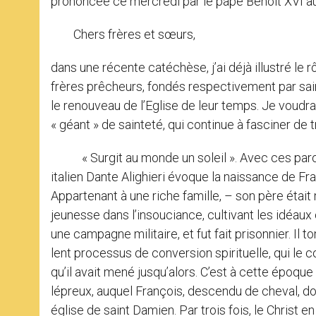
prononcée ce mercredi par le pape Benoît XVI au c
Chers frères et sœurs,
dans une récente catéchèse, j’ai déjà illustré le 
frères prêcheurs, fondés respectivement par sai
le renouveau de l’Eglise de leur temps. Je voudra
« géant » de sainteté, qui continue à fasciner d
« Surgit au monde un soleil ». Avec ces parol
italien Dante Alighieri évoque la naissance de Fr
Appartenant à une riche famille, – son père étai
jeunesse dans l’insouciance, cultivant les idéaux 
une campagne militaire, et fut fait prisonnier. Il
lent processus de conversion spirituelle, qui le
qu’il avait mené jusqu’alors. C’est à cette époq
lépreux, auquel François, descendu de cheval, don
église de saint Damien. Par trois fois, le Christ en