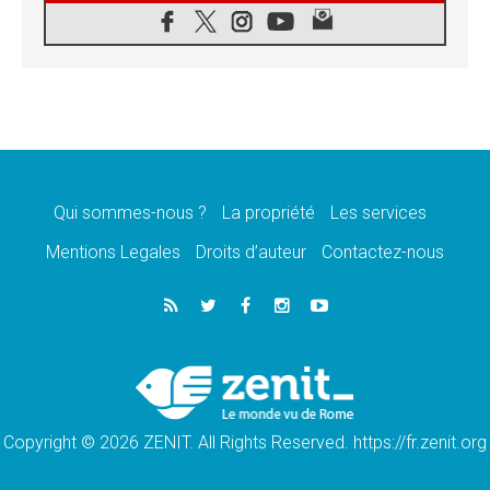
08.08.2026
Signis 2026, donner la parole aux religieuses
catholiques
08.08.2026
Au Bangladesh, l'Église accompagne les
Dalits sur le chemin de la dignité
07.08.2026
Philippines: le vicariat apostolique de
Calapan devient un diocèse
Qui sommes-nous ?
La propriété
Les services
07.08.2026
Congo-Brazzaville: le 15 août, entre solennité
Mentions Legales
Droits d’auteur
Contactez-nous
de l'Assomption et mémoire nationale
07.08.2026
«La paix commence par l'empathie» estime
le cardinal Parolin
07.08.2026
En Colombie, «la paix ne s'achète pas avec
une signature»
Copyright © 2026 ZENIT. All Rights Reserved. https://fr.zenit.org