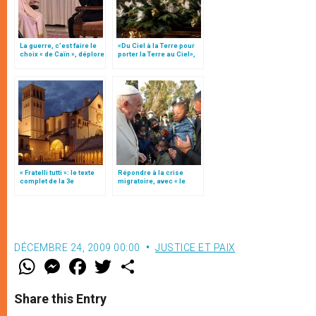
La guerre, c’est faire le
«Du Ciel à la Terre pour
choix « de Caïn », déplore
porter la Terre au Ciel»,
le pape François
par Mgr Francesco Follo
« Fratelli tutti »: le texte
Répondre à la crise
complet de la 3e
migratoire, avec « le
encyclique du pape
style de l’humanité »!
François
(texte complet)
DÉCEMBRE 24, 2009 00:00
JUSTICE ET PAIX
W
M
F
T
S
h
e
a
w
h
a
s
c
i
a
t
s
e
t
r
Share this Entry
s
e
b
t
e