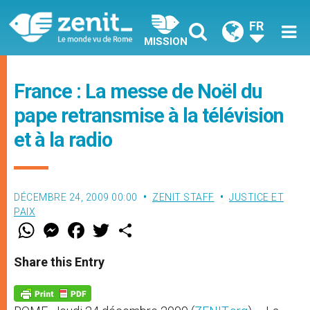
FR
MISSION
France : La messe de Noël du
pape retransmise à la télévision
et à la radio
DÉCEMBRE 24, 2009 00:00
ZENIT STAFF
JUSTICE ET
PAIX
W
M
F
T
S
h
e
a
w
h
a
s
c
i
a
t
s
e
t
r
Share this Entry
s
e
b
t
e
A
n
o
e
p
g
o
r
p
e
k