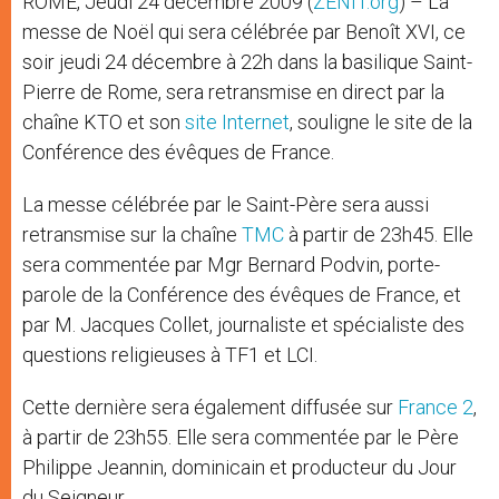
ROME, Jeudi 24 décembre 2009 (
ZENIT.org
) – La
r
messe de Noël qui sera célébrée par Benoît XVI, ce
soir jeudi 24 décembre à 22h dans la basilique Saint-
Pierre de Rome, sera retransmise en direct par la
chaîne KTO et son
site Internet
, souligne le site de la
Conférence des évêques de France.
La messe célébrée par le Saint-Père sera aussi
retransmise sur la chaîne
TMC
à partir de 23h45. Elle
sera commentée par Mgr Bernard Podvin, porte-
parole de la Conférence des évêques de France, et
par M. Jacques Collet, journaliste et spécialiste des
questions religieuses à TF1 et LCI.
Cette dernière sera également diffusée sur
France 2
,
à partir de 23h55. Elle sera commentée par le Père
Philippe Jeannin, dominicain et producteur du Jour
du Seigneur.