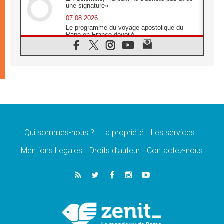
une signature»
07.08.2026
Le programme du voyage apostolique du
Pape en France dévoilé
07.08.2026
1ère Conférence continentale sur l'éducation
catholique en Afrique
07.08.2026
Un logo symbolique pour la venue du Pape
en France
07.08.2026
Cardinal Rossi: «La venue du Pape Léon en
Argentine est un hommage à François»
Qui sommes-nous ?
La propriété
Les services
07.08.2026
Hiroshima et Nagasaki, 81 ans après,
Mentions Legales
Droits d’auteur
Contactez-nous
lancement des «dix jours de prière pour la
paix»
06.08.2026
Préparatifs des JMJ 2027 à Séoul: «c'est
passionnant et l'impatience est immense!»
06.08.2026
Chrétiens et confucéens: respect et sagesse
pour relever les «défis urgents»