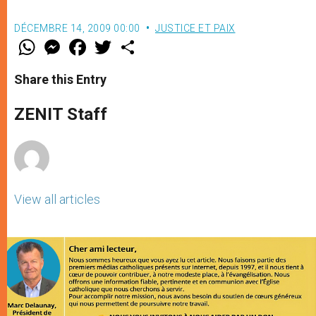
DÉCEMBRE 14, 2009 00:00
JUSTICE ET PAIX
W
M
F
T
S
h
e
a
w
h
a
s
c
i
a
t
s
e
t
r
Share this Entry
s
e
b
t
e
A
n
o
e
p
g
o
r
ZENIT Staff
p
e
k
r
View all articles