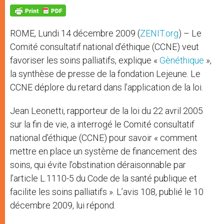
A
n
o
e
p
g
o
r
p
e
k
r
ROME, Lundi 14 décembre 2009 (
ZENIT.org
) – Le
Comité consultatif national d’éthique (CCNE) veut
favoriser les soins palliatifs, explique «
Gènéthique
»,
la synthèse de presse de la fondation Lejeune. Le
CCNE déplore du retard dans l’application de la loi.
Jean Leonetti, rapporteur de la loi du 22 avril 2005
sur la fin de vie, a interrogé le Comité consultatif
national d’éthique (CCNE) pour savoir « comment
mettre en place un système de financement des
soins, qui évite l’obstination déraisonnable par
l’article L.1110-5 du Code de la santé publique et
facilite les soins palliatifs ». L’avis 108, publié le 10
décembre 2009, lui répond.