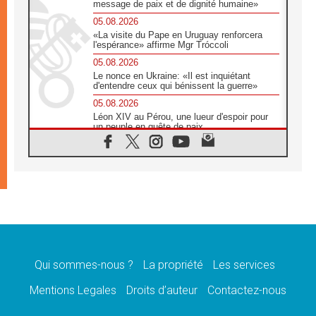
message de paix et de dignité humaine»
05.08.2026
«La visite du Pape en Uruguay renforcera
l'espérance» affirme Mgr Tróccoli
05.08.2026
Le nonce en Ukraine: «Il est inquiétant
d'entendre ceux qui bénissent la guerre»
05.08.2026
Léon XIV au Pérou, une lueur d'espoir pour
un peuple en quête de paix
05.08.2026
SCEAM: L'Église en Afrique vers
l'Assemblée ecclésiale de 2028 depuis
Addis-Abeba
05.08.2026
Le Pape exprime ses condoléances suite au
décès du cardinal Júlio Langa
05.08.2026
Le Pape attendu en novembre en Uruguay,
en Argentine et au Pérou
Qui sommes-nous ?
La propriété
Les services
05.08.2026
Mentions Legales
Droits d’auteur
Contactez-nous
Audience générale: la prière est un acte
d'espérance