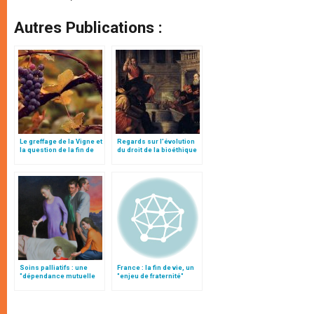
Autres Publications :
Le greffage de la Vigne et
Regards sur l’évolution
la question de la fin de
du droit de la bioéthique
vie
à la lumière de Veritatis
splendor (III)
Soins palliatifs : une
France : la fin de vie, un
"dépendance mutuelle
"enjeu de fraternité"
d’amour", par le card.
Parolin