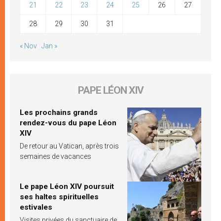
21
22
23
24
25
26
27
28
29
30
31
« Nov
Jan »
PAPE LÉON XIV
Les prochains grands
rendez-vous du pape Léon
XIV
De retour au Vatican, après trois
semaines de vacances
Le pape Léon XIV poursuit
ses haltes spirituelles
estivales
Visites privées du sanctuaire de