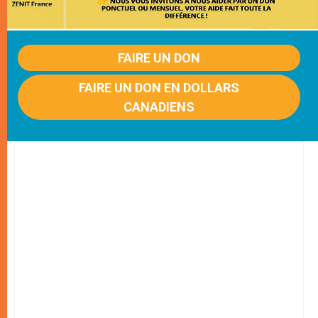
FAIRE UN DON
FAIRE UN DON EN DOLLARS
CANADIENS