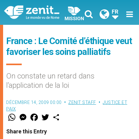
FR
MISSION
France : Le Comité d’éthique veut
favoriser les soins palliatifs
On constate un retard dans
l’application de la loi
DÉCEMBRE 14, 2009 00:00
ZENIT STAFF
JUSTICE ET
PAIX
W
M
F
T
S
h
e
a
w
h
a
s
c
i
a
t
s
e
t
r
Share this Entry
s
e
b
t
e