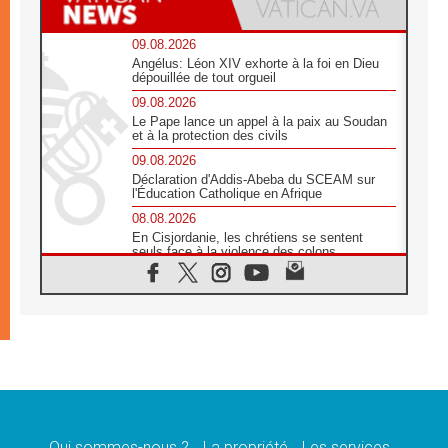
09.08.2026
Angélus: Léon XIV exhorte à la foi en Dieu
dépouillée de tout orgueil
09.08.2026
Le Pape lance un appel à la paix au Soudan
et à la protection des civils
09.08.2026
Déclaration d'Addis-Abeba du SCEAM sur
l'Éducation Catholique en Afrique
08.08.2026
En Cisjordanie, les chrétiens se sentent
seuls face à la violence des colons
08.08.2026
Léon XIV au sanctuaire de Notre Dame du
Bon Conseil à Genazzano en septembre
08.08.2026
Léon XIV: Sainte Agathe aide à contempler
la victoire de l'amour sur la mort
08.08.2026
«Relancer l'empathie», le projet Triennal d'art
des Universités catholiques
Qui sommes-nous ?
La propriété
Les services