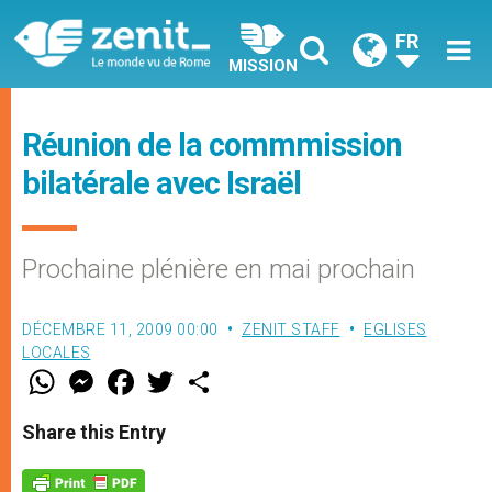
FR
MISSION
Réunion de la commmission
bilatérale avec Israël
Prochaine plénière en mai prochain
DÉCEMBRE 11, 2009 00:00
ZENIT STAFF
EGLISES
LOCALES
W
M
F
T
S
h
e
a
w
h
a
s
c
i
a
t
s
e
t
r
Share this Entry
s
e
b
t
e
A
n
o
e
p
g
o
r