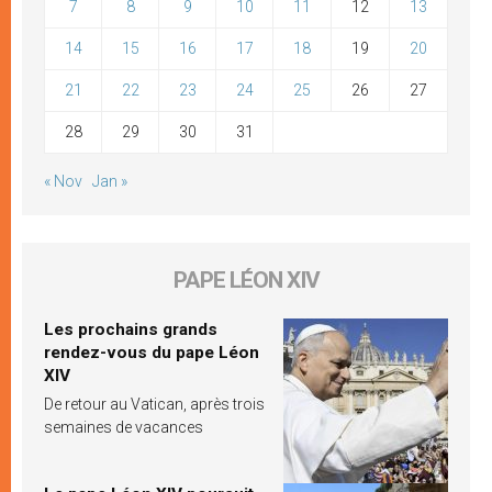
7
8
9
10
11
12
13
14
15
16
17
18
19
20
21
22
23
24
25
26
27
28
29
30
31
« Nov
Jan »
PAPE LÉON XIV
Les prochains grands
rendez-vous du pape Léon
XIV
De retour au Vatican, après trois
semaines de vacances