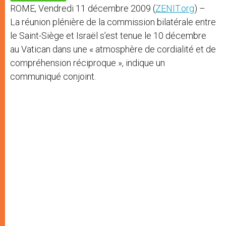
p
e
k
ROME, Vendredi 11 décembre 2009 (
ZENIT.org
) –
r
La réunion plénière de la commission bilatérale entre
le Saint-Siège et Israël s’est tenue le 10 décembre
au Vatican dans une « atmosphère de cordialité et de
compréhension réciproque », indique un
communiqué conjoint.