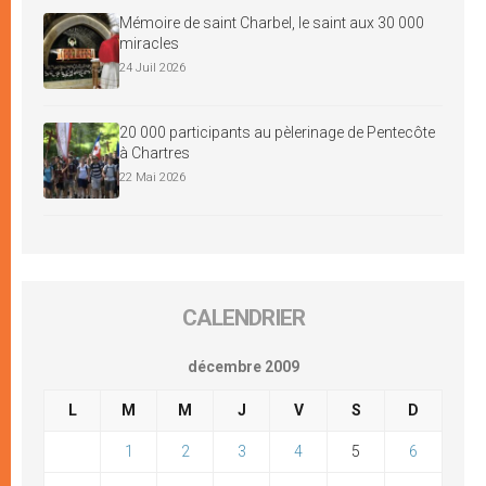
Mémoire de saint Charbel, le saint aux 30 000
miracles
24 Juil 2026
20 000 participants au pèlerinage de Pentecôte
à Chartres
22 Mai 2026
CALENDRIER
décembre 2009
L
M
M
J
V
S
D
1
2
3
4
5
6