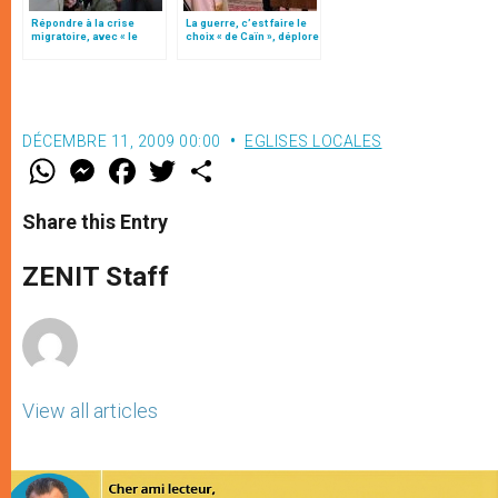
Répondre à la crise
La guerre, c’est faire le
migratoire, avec « le
choix « de Caïn », déplore
style de l’humanité »!
le pape François
(texte complet)
DÉCEMBRE 11, 2009 00:00
EGLISES LOCALES
W
M
F
T
S
h
e
a
w
h
a
s
c
i
a
t
s
e
t
r
Share this Entry
s
e
b
t
e
A
n
o
e
p
g
o
r
ZENIT Staff
p
e
k
r
View all articles