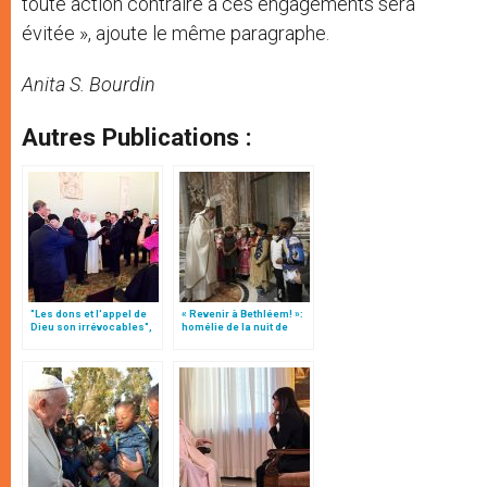
toute action contraire à ces engagements sera
évitée », ajoute le même paragraphe.
Anita S. Bourdin
Autres Publications :
"Les dons et l'appel de
« Revenir à Bethléem! »:
Dieu son irrévocables",
homélie de la nuit de
document
Noël (texte complet)