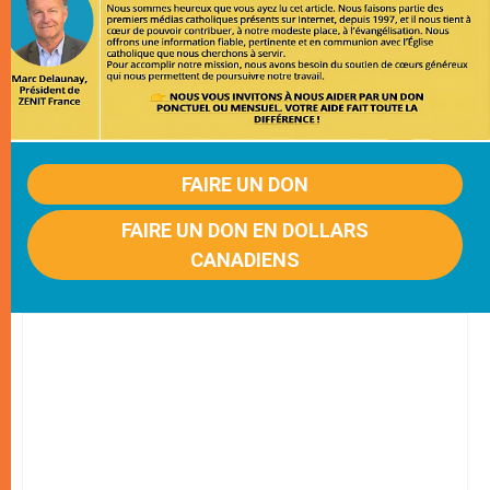
FAIRE UN DON
FAIRE UN DON EN DOLLARS
CANADIENS