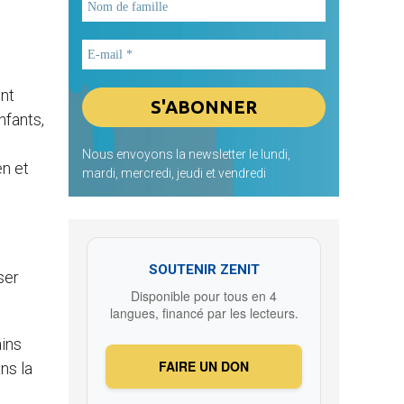
int
nfants,
Nous envoyons la newsletter le lundi,
en et
mardi, mercredi, jeudi et vendredi
SOUTENIR ZENIT
ser
Disponible pour tous en 4
langues, financé par les lecteurs.
ains
FAIRE UN DON
ns la