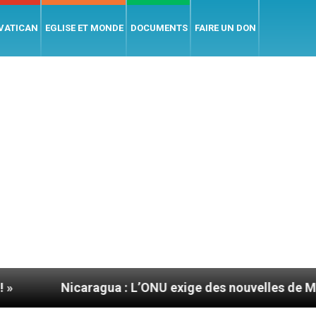
 VATICAN
EGLISE ET MONDE
DOCUMENTS
FAIRE UN DON
caragua : L’ONU exige des nouvelles de Mgr Mata