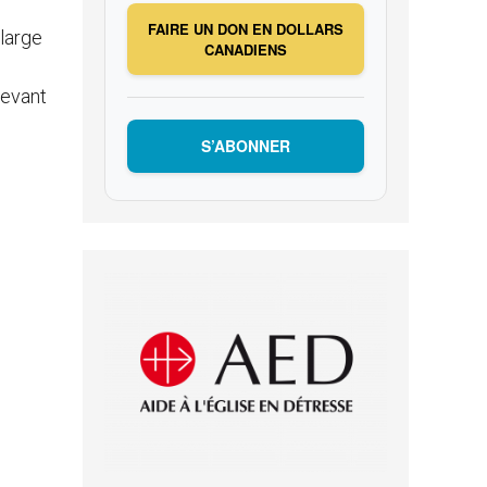
FAIRE UN DON EN DOLLARS
 large
CANADIENS
devant
S’ABONNER