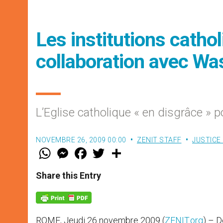
Les institutions catho
collaboration avec Wa
L’Eglise catholique « en disgrâce » p
NOVEMBRE 26, 2009 00:00
ZENIT STAFF
JUSTICE 
W
M
F
T
S
h
e
a
w
h
a
s
c
i
a
t
s
e
t
r
Share this Entry
s
e
b
t
e
A
n
o
e
p
g
o
r
p
e
k
r
ROME, Jeudi 26 novembre 2009 (
ZENIT.org
) – D