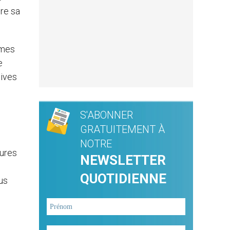
pre sa
êmes
e
tives
S'ABONNER
GRATUITEMENT À
NOTRE
sures
NEWSLETTER
QUOTIDIENNE
us