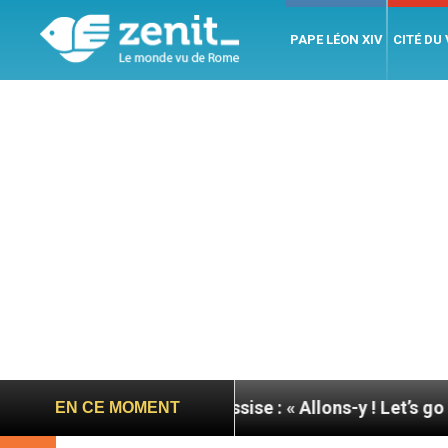
PAPE LÉON XIV
CITÉ DU
née du pape à Assise : « Allons-y ! Let’s go ! »
Ni
EN CE MOMENT