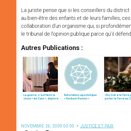
La juriste pense que si les conseillers du distri
au bien-être des enfants et de leurs familles, ce
collaboration d’un organisme qui, si profondémen
le tribunal de l’opinion publique parce qu’il défend
Autres Publications :
La guerre, c’est faire le
Exhortation apostolique
«Du Ciel à la Terre
choix « de Caïn », déplore
« Verbum Domini »
porter la Terre au C
le pape François
par Mgr Francesco 
NOVEMBRE 26, 2009 00:00
JUSTICE ET PAIX