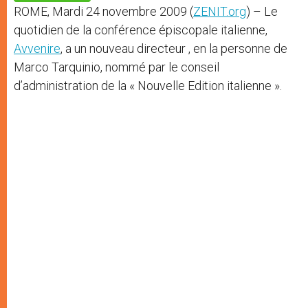
p
e
k
ROME, Mardi 24 novembre 2009 (
ZENIT.org
) – Le
r
quotidien de la conférence épiscopale italienne,
Avvenire
, a un nouveau directeur , en la personne de
Marco Tarquinio, nommé par le conseil
d’administration de la « Nouvelle Edition italienne ».