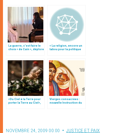
La guerre, c’est faire le
« La religion, encore un
choix « de Caïn », déplore
tabou pour la politique
le pape François
française », par le card.
Tauran
«Du Ciel à la Terre pour
Vierges consacrées :
porter la Terre au Ciel»,
nouvelle Instruction du
par Mgr Francesco Follo
Vatican
NOVEMBRE 24, 2009 00:00
JUSTICE ET PAIX