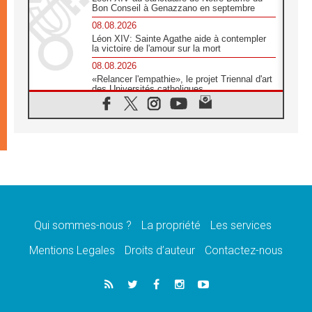
Bon Conseil à Genazzano en septembre
08.08.2026
Léon XIV: Sainte Agathe aide à contempler
la victoire de l'amour sur la mort
08.08.2026
«Relancer l'empathie», le projet Triennal d'art
des Universités catholiques
08.08.2026
Signis 2026, donner la parole aux religieuses
catholiques
08.08.2026
Au Bangladesh, l'Église accompagne les
Dalits sur le chemin de la dignité
07.08.2026
Philippines: le vicariat apostolique de
Calapan devient un diocèse
Qui sommes-nous ?
La propriété
Les services
07.08.2026
Congo-Brazzaville: le 15 août, entre solennité
Mentions Legales
Droits d’auteur
Contactez-nous
de l'Assomption et mémoire nationale
07.08.2026
«La paix commence par l'empathie» estime
le cardinal Parolin
07.08.2026