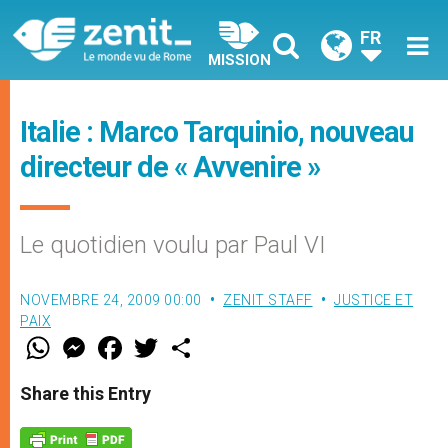
FR
MISSION
Italie : Marco Tarquinio, nouveau
directeur de « Avvenire »
Le quotidien voulu par Paul VI
NOVEMBRE 24, 2009 00:00
ZENIT STAFF
JUSTICE ET
PAIX
W
M
F
T
S
h
e
a
w
h
a
s
c
i
a
t
s
e
t
r
Share this Entry
s
e
b
t
e
A
n
o
e
p
g
o
r