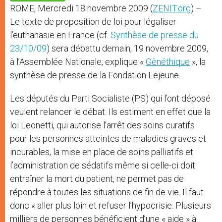
p
e
k
ROME, Mercredi 18 novembre 2009 (
ZENIT.org
) –
r
Le texte de proposition de loi pour légaliser
l’euthanasie en France (cf.
Synthèse de presse du
23/10/09
) sera débattu demain, 19 novembre 2009,
à l’Assemblée Nationale, explique «
Gènéthique
», la
synthèse de presse de la Fondation Lejeune.
Les députés du Parti Socialiste (PS) qui l’ont déposé
veulent relancer le débat. Ils estiment en effet que la
loi Leonetti, qui autorise l’arrêt des soins curatifs
pour les personnes atteintes de maladies graves et
incurables, la mise en place de soins palliatifs et
l’administration de sédatifs même si celle-ci doit
entraîner la mort du patient, ne permet pas de
répondre à toutes les situations de fin de vie. Il faut
donc « aller plus loin et refuser l’hypocrisie. Plusieurs
milliers de personnes bénéficient d’une « aide » à