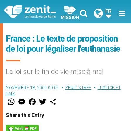
FR
MISSION
France : Le texte de proposition
de loi pour légaliser l'euthanasie
La loi sur la fin de vie mise à mal
NOVEMBRE 18, 2009 00:00
ZENIT STAFF
JUSTICE ET
PAIX
W
M
F
T
S
h
e
a
w
h
a
s
c
i
a
t
s
e
t
r
Share this Entry
s
e
b
t
e
A
n
o
e
p
g
o
r