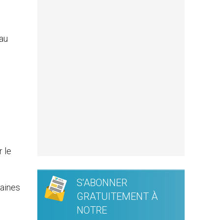
 au
e
r le
S'ABONNER
taines
GRATUITEMENT À
NOTRE