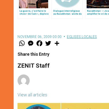
La guerre, c’est faire le
Dialogue interreligieux
Kazakhstan : « Je 
choix « de Caïn », déplore
au Kazakhstan : visite du
amplifier le cri de 
le pape François
card. Tauran
qui implorent la pai
NOVEMBRE 06, 2009 00:00
EGLISES LOCALES
W
M
F
T
S
h
e
a
w
h
a
s
c
i
a
t
s
e
t
r
Share this Entry
s
e
b
t
e
A
n
o
e
p
g
o
r
ZENIT Staff
p
e
k
r
View all articles