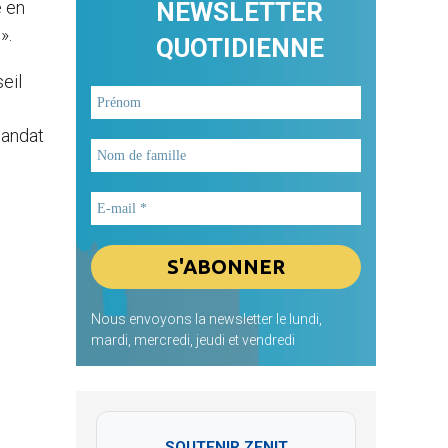
e en
NEWSLETTER
».
QUOTIDIENNE
eil
mandat
Nous envoyons la newsletter le lundi,
mardi, mercredi, jeudi et vendredi
SOUTENIR ZENIT