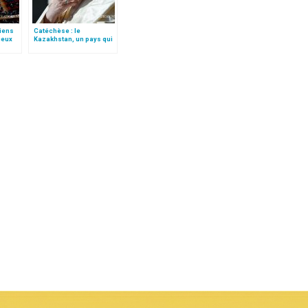
viens
Catéchèse : le
ceux
Kazakhstan, un pays qui
x »
met les religions « au
centre de son
engagement »