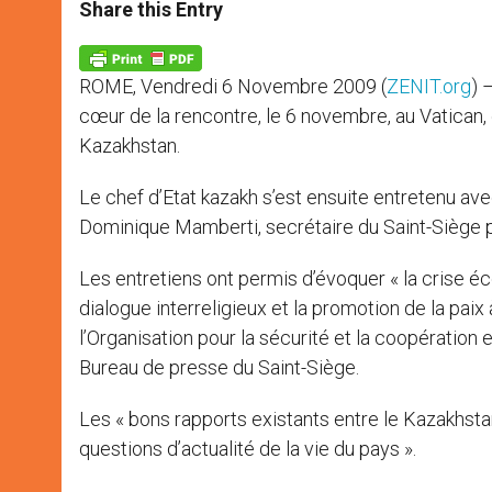
t
s
e
t
r
Share this Entry
s
e
b
t
e
A
n
o
e
p
g
o
r
p
e
k
ROME, Vendredi 6 Novembre 2009 (
ZENIT.org
) 
r
cœur de la rencontre, le 6 novembre, au Vatican,
Kazakhstan.
Le chef d’Etat kazakh s’est ensuite entretenu ave
Dominique Mamberti, secrétaire du Saint-Siège po
Les entretiens ont permis d’évoquer « la crise é
dialogue interreligieux et la promotion de la paix
l’Organisation pour la sécurité et la coopération
Bureau de presse du Saint-Siège.
Les « bons rapports existants entre le Kazakhstan
questions d’actualité de la vie du pays ».