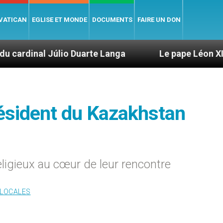
 VATICAN
EGLISE ET MONDE
DOCUMENTS
FAIRE UN DON
o Duarte Langa
Le pape Léon XIV évoque un vo
résident du Kazakhstan
ligieux au cœur de leur rencontre
 LOCALES