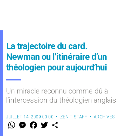
La trajectoire du card.
Newman ou l’itinéraire d’un
théologien pour aujourd’hui
Un miracle reconnu comme dû à
l’intercession du théologien anglais
JUILLET 14, 2009 00:00
ZENIT STAFF
ARCHIVES
W
M
F
T
S
h
e
a
w
h
a
s
c
i
a