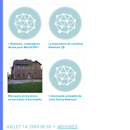
« Newman, compagnon
La trajectoire du cardinal
de vie pour Benoît XVI »
Newman (2)
Mon père et ma mère,
L’étonnante actualité de
assassinés à Auschwitz,
John Henry Newman
témoignage du père
(1801-1890) (II)
Jean Stern
JUILLET 14, 2009 00:00
ARCHIVES