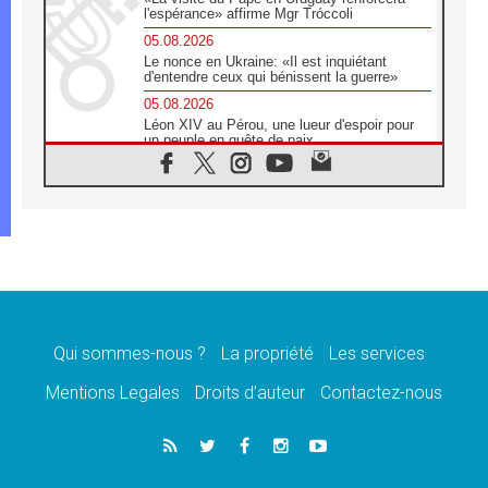
l'espérance» affirme Mgr Tróccoli
05.08.2026
Le nonce en Ukraine: «Il est inquiétant
d'entendre ceux qui bénissent la guerre»
05.08.2026
Léon XIV au Pérou, une lueur d'espoir pour
un peuple en quête de paix
05.08.2026
SCEAM: L'Église en Afrique vers
l'Assemblée ecclésiale de 2028 depuis
Addis-Abeba
05.08.2026
Le Pape exprime ses condoléances suite au
décès du cardinal Júlio Langa
05.08.2026
Le Pape attendu en novembre en Uruguay,
en Argentine et au Pérou
Qui sommes-nous ?
La propriété
Les services
05.08.2026
Mentions Legales
Droits d’auteur
Contactez-nous
Audience générale: la prière est un acte
d'espérance
04.08.2026
Léon XIV invite les Chevaliers de Colomb à
être des «prophètes de l'harmonie»