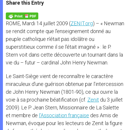
t
s
e
t
r
Share this Entry
s
e
b
t
e
A
n
o
e
p
g
o
r
p
e
k
ROME, Mardi 14 juillet 2009 (
ZENIT.org
) – « Newman
r
se rendit compte que l’enseignement donné au
peuple catholique n’était pas idolâtre ou
superstitieux comme il se l’était imaginé » : le P.
Stern voit dans cette découverte un tournant dans la
vie du – futur – cardinal John Henry Newman.
Le Saint-Siège vient de reconnaître le caractère
miraculeux d’une guérison obtenue par l’intercession
de John Henry Newman (1801-90), ce qui ouvre la
voie à sa prochaine béatification (cf.
Zenit
du 3 juillet
2009). Le P. Jean Stern, Missionnaire de La Salette
et membre de
l’Association française
des Amis de
Newman, évoque pour les lecteurs de Zenit la figure