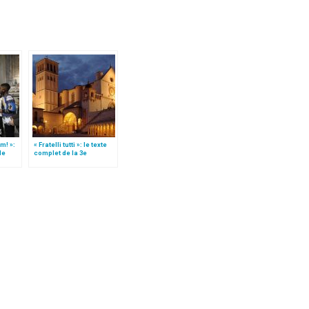
m! »:
« Fratelli tutti »: le texte
de
complet de la 3e
t)
encyclique du pape
François