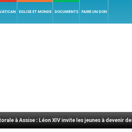
 VATICAN
EGLISE ET MONDE
DOCUMENTS
FAIRE UN DON
ise : Léon XIV invite les jeunes à devenir des artisans d