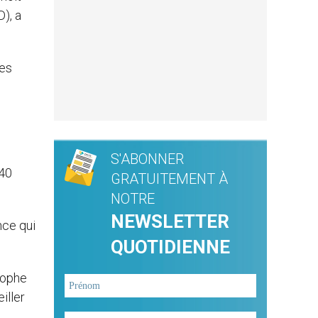
D), a
les
S'ABONNER
140
GRATUITEMENT À
NOTRE
NEWSLETTER
nce qui
QUOTIDIENNE
rophe
iller