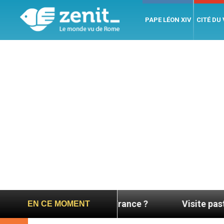
PAPE LÉON XIV
CITÉ DU
s monastères en France ?
Visite pastorale à Ass
EN CE MOMENT