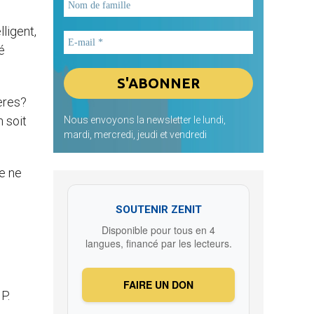
ligent,
é
rères?
 soit
Nous envoyons la newsletter le lundi,
mardi, mercredi, jeudi et vendredi
re ne
SOUTENIR ZENIT
Disponible pour tous en 4
langues, financé par les lecteurs.
FAIRE UN DON
P.