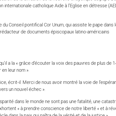
ion internationale catholique Aide à l’Eglise en détresse (AE
 du Conseil pontifical Cor Unum, qui assiste le pape dans 
 corédacteur de documents épiscopaux latino-américains
 qu’il a la « grâce d’écouter la voix des pauvres de plus de 
r en leur nom ».
tice, écrit-il. Merci de nous avoir montré la voie de l’espéra
 vers un nouvel échec ».
isparité dans le monde ne sont pas une fatalité, une catast
 exhortent « à prendre conscience de notre liberté « et à réve
e dans la paix qui naîtra de la vérité et de la justice ».