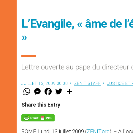
L’Evangile, « âme de l
»
Lettre ouverte au pape du directeur 
JUILLET 13, 2009 00:00
ZENIT STAFF
JUSTICE ET 
W
M
F
T
S
h
e
a
w
h
a
s
c
i
a
t
s
e
t
r
Share this Entry
s
e
b
t
e
A
n
o
e
p
g
o
r
p
e
k
r
ROME, Lundi 13 juillet 2009 (
ZENIT.org
). – A l’ 