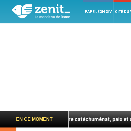
PAPE LÉON XIV
CITÉ DU
ne se confie : entre catéchuménat, paix et défis migrat
EN CE MOMENT