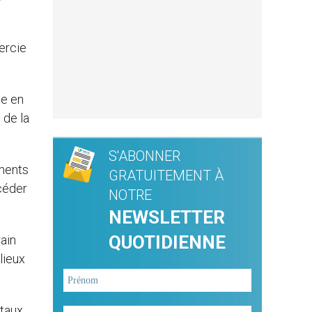
mercie
te en
 de la
S'ABONNER
ements
GRATUITEMENT À
ccéder
NOTRE
NEWSLETTER
QUOTIDIENNE
ain
lieux
ntaux