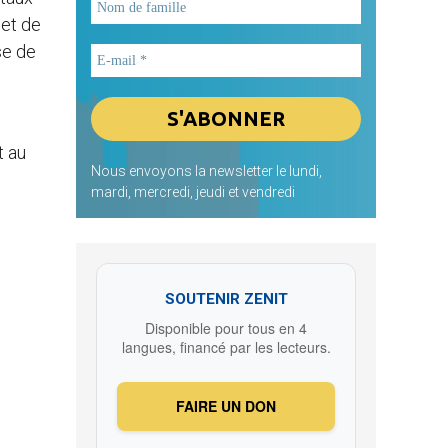
 et de
se de
t au
Nous envoyons la newsletter le lundi,
mardi, mercredi, jeudi et vendredi
SOUTENIR ZENIT
Disponible pour tous en 4
langues, financé par les lecteurs.
FAIRE UN DON