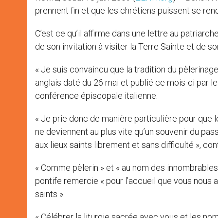
prennent fin et que les chrétiens puissent se rend
C’est ce qu’il affirme dans une lettre au patriarch
de son invitation à visiter la Terre Sainte et de 
« Je suis convaincu que la tradition du pèlerinag
anglais daté du 26 mai et publié ce mois-ci par le 
conférence épiscopale italienne.
« Je prie donc de manière particulière pour que l
ne deviennent au plus vite qu’un souvenir du pas
aux lieux saints librement et sans difficulté », cont
« Comme pèlerin » et « au nom des innombrables 
pontife remercie « pour l’accueil que vous nous a
saints ».
« Célébrer la liturgie sacrée avec vous et les n