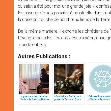
du salut a été pour moi une grande joie », confess
les assurer de sa « proximité spirituelle dans tou
la crise qui touche de nombreux lieux de la Terre
De la même manière, il exhorte les chrétiens de T
l’Evangile dans les lieux où Jésus a vécu, enseig
monde entier ».
Autres Publications :
La guerre, c’est faire le
«Du Ciel à la Terre pour
Exhortation aposto
choix « de Caïn », déplore
porter la Terre au Ciel»,
« Verbum Domini »
le pape François
par Mgr Francesco Follo