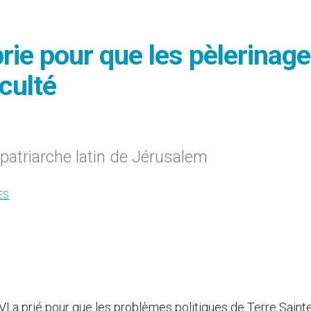
prie pour que les pèlerinag
culté
patriarche latin de Jérusalem
ES
VI a prié pour que les problèmes politiques de Terre Saint