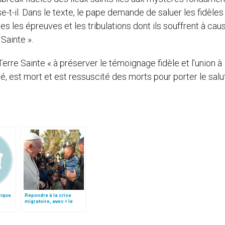
e-t-il. Dans le texte, le pape demande de saluer les fidèles
tes les épreuves et les tribulations dont ils souffrent à cau
 Sainte ».
erre Sainte « à préserver le témoignage fidèle et l’union à
né, est mort et est ressuscité des morts pour porter le salu
lique
Répondre à la crise
migratoire, avec « le
style de l’humanité »!
(texte complet)