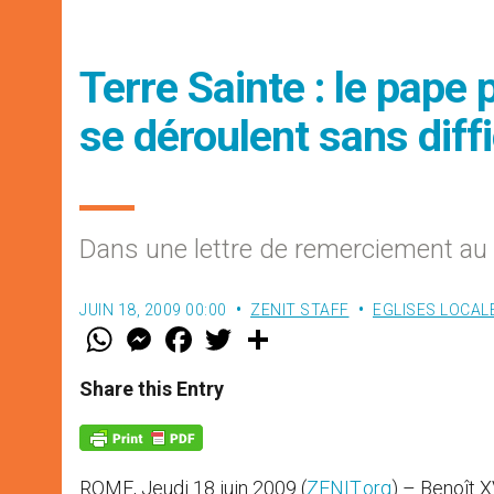
Terre Sainte : le pape 
se déroulent sans diffi
Dans une lettre de remerciement au 
JUIN 18, 2009 00:00
ZENIT STAFF
EGLISES LOCAL
W
M
F
T
S
h
e
a
w
h
a
s
c
i
a
t
s
e
t
r
Share this Entry
s
e
b
t
e
A
n
o
e
p
g
o
r
p
e
k
r
ROME, Jeudi 18 juin 2009 (
ZENIT.org
) – Benoît X