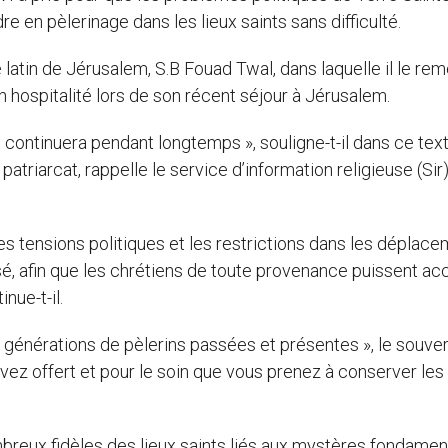
re en pèlerinage dans les lieux saints sans difficulté.
e latin de Jérusalem, S.B Fouad Twal, dans laquelle il le re
son hospitalité lors de son récent séjour à Jérusalem.
e continuera pendant longtemps », souligne-t-il dans ce tex
patriarcat, rappelle le service d’information religieuse (Sir)
es tensions politiques et les restrictions dans les déplac
sé, afin que les chrétiens de toute provenance puissent a
inue-t-il.
générations de pèlerins passées et présentes », le souver
vez offert et pour le soin que vous prenez à conserver les 
ombreux fidèles des lieux saints liés aux mystères fondame