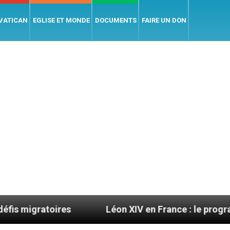
 VATICAN
EGLISE ET MONDE
DOCUMENTS
FAIRE UN DON
oires
Léon XIV en France : le programme détaillé