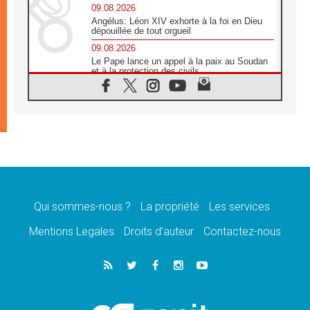
09.08.2026
Angélus: Léon XIV exhorte à la foi en Dieu
dépouillée de tout orgueil
09.08.2026
Le Pape lance un appel à la paix au Soudan
et à la protection des civils
09.08.2026
Déclaration d'Addis-Abeba du SCEAM sur
l'Éducation Catholique en Afrique
08.08.2026
En Cisjordanie, les chrétiens se sentent
seuls face à la violence des colons
08.08.2026
Léon XIV au sanctuaire de Notre Dame du
Bon Conseil à Genazzano en septembre
Qui sommes-nous ?
La propriété
Les services
08.08.2026
Léon XIV: Sainte Agathe aide à contempler
Mentions Legales
Droits d’auteur
Contactez-nous
la victoire de l'amour sur la mort
08.08.2026
«Relancer l'empathie», le projet Triennal d'art
des Universités catholiques
08.08.2026
Signis 2026, donner la parole aux religieuses