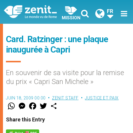
FR
MISSION
Card. Ratzinger : une plaque
inaugurée à Capri
En souvenir de sa visite pour la remise
du prix « Capri San Michele »
JUIN 18, 2009 00:00
ZENIT STAFF
JUSTICE ET PAIX
W
M
F
T
S
h
e
a
w
h
a
s
c
i
a
t
s
e
t
r
Share this Entry
s
e
b
t
e
A
n
o
e
p
g
o
r