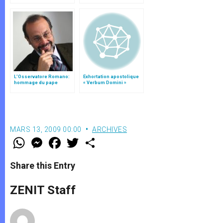
L’Osservatore Romano:
Exhortation apostolique
hommage du pape
« Verbum Domini »
François à Giovanni
Maria Vian
MARS 13, 2009 00:00
ARCHIVES
W
M
F
T
S
h
e
a
w
h
a
s
c
i
a
t
s
e
t
r
Share this Entry
s
e
b
t
e
A
n
o
e
p
g
o
r
ZENIT Staff
p
e
k
r