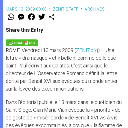
MARS 13, 2009 00:00
ZENIT STAFF
ARCHIVES
W
M
F
T
S
h
e
a
w
h
a
s
c
i
a
t
s
e
t
r
Share this Entry
s
e
b
t
e
A
n
o
e
p
g
o
r
p
e
k
ROME, Vendredi 13 mars 2009 (
ZENIT.org
) – Une
r
lettre « dramatique » et « belle », comme celle que
saint Paul écrivit aux Galates. C’est ainsi que le
directeur de L’Osservatore Romano définit la lettre
écrite par Benoît XVI aux évêques du monde entier
sur la levée des excommunications.
Dans l’éditorial publié le 13 mars dans le quotidien du
Saint-Siège, Gian Maria Vian évoque la « priorité » de
ce geste de « miséricorde » de Benoît XVI vis-à-vis
des évêques excommuniés, alors que « la flamme de