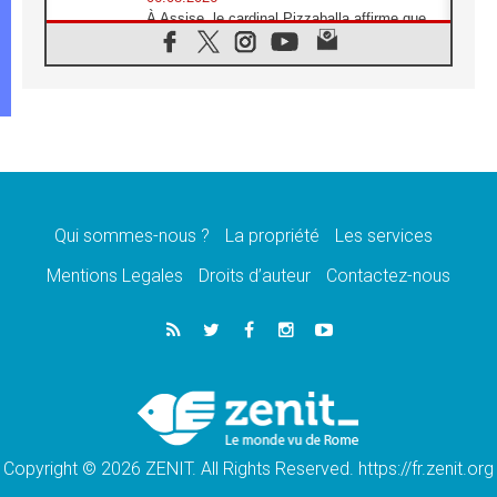
À Assise, le cardinal Pizzaballa affirme que
«les chrétiens veulent la paix»
06.08.2026
Au Mexique, le cardinal Parolin invite à être
aux côtés des marginalisées
06.08.2026
À Assise, le Pape invite les jeunes à
«construire la civilisation de l'amour»
05.08.2026
La visite du Pape en Argentine portera «un
message de paix et de dignité humaine»
Qui sommes-nous ?
La propriété
Les services
05.08.2026
Mentions Legales
Droits d’auteur
Contactez-nous
«La visite du Pape en Uruguay renforcera
l'espérance» affirme Mgr Tróccoli
05.08.2026
Le nonce en Ukraine: «Il est inquiétant
d'entendre ceux qui bénissent la guerre»
05.08.2026
Léon XIV au Pérou, une lueur d'espoir pour
un peuple en quête de paix
Copyright © 2026 ZENIT. All Rights Reserved. https://fr.zenit.org