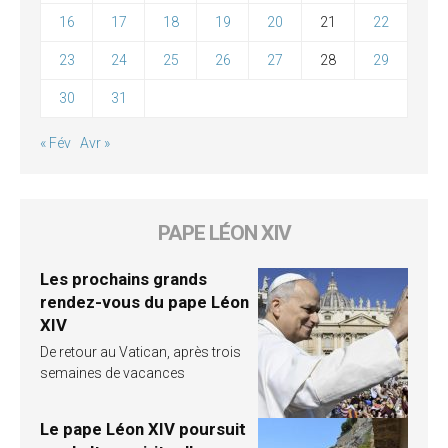
16
17
18
19
20
21
22
23
24
25
26
27
28
29
30
31
« Fév
Avr »
PAPE LÉON XIV
Les prochains grands
rendez-vous du pape Léon
XIV
De retour au Vatican, après trois
semaines de vacances
Le pape Léon XIV poursuit