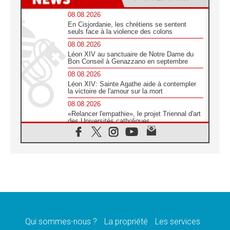
08.08.2026
En Cisjordanie, les chrétiens se sentent
seuls face à la violence des colons
08.08.2026
Léon XIV au sanctuaire de Notre Dame du
Bon Conseil à Genazzano en septembre
08.08.2026
Léon XIV: Sainte Agathe aide à contempler
la victoire de l'amour sur la mort
08.08.2026
«Relancer l'empathie», le projet Triennal d'art
des Universités catholiques
08.08.2026
Signis 2026, donner la parole aux religieuses
catholiques
08.08.2026
Au Bangladesh, l'Église accompagne les
Dalits sur le chemin de la dignité
07.08.2026
Philippines: le vicariat apostolique de
Calapan devient un diocèse
Qui sommes-nous ?
La propriété
Les services
07.08.2026