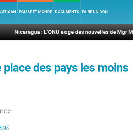
 VATICAN
EGLISE ET MONDE
DOCUMENTS
FAIRE UN DON
gua : L’ONU exige des nouvelles de Mgr Mata
S
e place des pays les moins
onde
PAIX