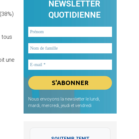
NEWSLETTER
QUOTIDIENNE
 (38%)
e tous
oit une
Nous envoyons la newsletter le lundi,
mardi, mercredi, jeudi et vendredi
SOUTENIR ZENIT