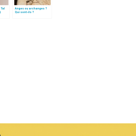
 Tal
Anges ou archanges ?
)
Qui sont-ils ?