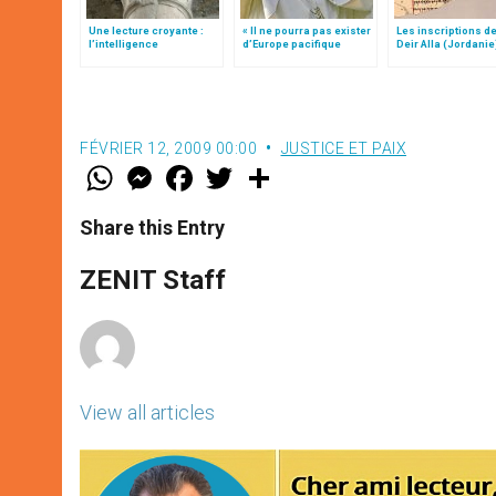
Une lecture croyante :
« Il ne pourra pas exister
Les inscriptions de
l’intelligence
d’Europe pacifique
Deir Alla (Jordanie
typologique des deux
sans… »: l’Ukraine, dans
Testaments
la vision de Jean-Paul II
FÉVRIER 12, 2009 00:00
JUSTICE ET PAIX
W
M
F
T
S
h
e
a
w
h
a
s
c
i
a
t
s
e
t
r
Share this Entry
s
e
b
t
e
A
n
o
e
p
g
o
r
ZENIT Staff
p
e
k
r
View all articles