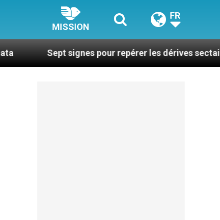
FR
MISSION
ept signes pour repérer les dérives sectaires du coach