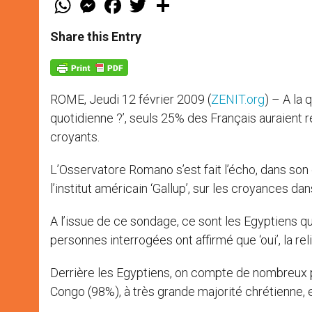
h
e
a
w
h
a
s
c
i
a
t
s
e
t
r
Share this Entry
s
e
b
t
e
A
n
o
e
p
g
o
r
p
e
k
r
ROME, Jeudi 12 février 2009 (
ZENIT.org
) – A la 
quotidienne ?’, seuls 25% des Français auraient r
croyants.
L’Osservatore Romano s’est fait l’écho, dans son
l’institut américain ‘Gallup’, sur les croyances da
A l’issue de ce sondage, ce sont les Egyptiens q
personnes interrogées ont affirmé que ‘oui’, la rel
Derrière les Egyptiens, on compte de nombreux 
Congo (98%), à très grande majorité chrétienne, 