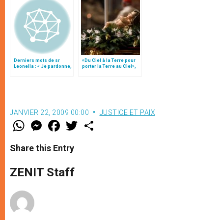
Derniers mots de sr
«Du Ciel à la Terre pour
Leonella : « Je pardonne,
porter la Terre au Ciel»,
je pardonne, je pardonne
par Mgr Francesco Follo
»
JANVIER 22, 2009 00:00
JUSTICE ET PAIX
W
M
F
T
S
h
e
a
w
h
a
s
c
i
a
t
s
e
t
r
Share this Entry
s
e
b
t
e
A
n
o
e
p
g
o
r
ZENIT Staff
p
e
k
r