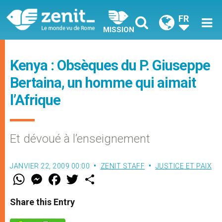
FR
MISSION
Kenya : Obsèques du P. Giuseppe
Bertaina, un homme qui aimait
l’Afrique
Et dévoué à l’enseignement
JANVIER 22, 2009 00:00
ZENIT STAFF
JUSTICE ET PAIX
W
M
F
T
S
h
e
a
w
h
a
s
c
i
a
t
s
e
t
r
Share this Entry
s
e
b
t
e
A
n
o
e