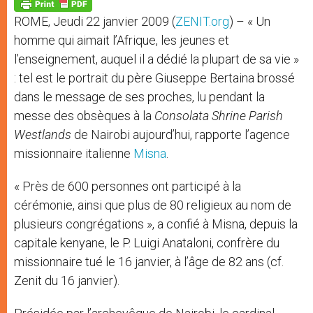
p
g
o
r
p
e
k
ROME, Jeudi 22 janvier 2009 (
ZENIT.org
) – « Un
r
homme qui aimait l’Afrique, les jeunes et
l’enseignement, auquel il a dédié la plupart de sa vie »
: tel est le portrait du père Giuseppe Bertaina brossé
dans le message de ses proches, lu pendant la
messe des obsèques à la
Consolata Shrine Parish
Westlands
de Nairobi aujourd’hui, rapporte l’agence
missionnaire italienne
Misna
.
« Près de 600 personnes ont participé à la
cérémonie, ainsi que plus de 80 religieux au nom de
plusieurs congrégations », a confié à Misna, depuis la
capitale kenyane, le P. Luigi Anataloni, confrère du
missionnaire tué le 16 janvier, à l’âge de 82 ans (cf.
Zenit du 16 janvier).