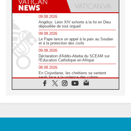
09.08.2026
Angélus: Léon XIV exhorte à la foi en Dieu
dépouillée de tout orgueil
09.08.2026
Le Pape lance un appel à la paix au Soudan
et à la protection des civils
09.08.2026
Déclaration d'Addis-Abeba du SCEAM sur
l'Éducation Catholique en Afrique
08.08.2026
En Cisjordanie, les chrétiens se sentent
seuls face à la violence des colons
08.08.2026
Léon XIV au sanctuaire de Notre Dame du
Bon Conseil à Genazzano en septembre
08.08.2026
Léon XIV: Sainte Agathe aide à contempler
la victoire de l'amour sur la mort
08.08.2026
«Relancer l'empathie», le projet Triennal d'art
des Universités catholiques