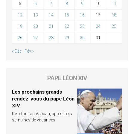
5
6
7
8
9
10
11
12
13
14
15
16
17
18
19
20
21
22
23
24
25
26
27
28
29
30
31
« Déc
Fév »
PAPE LÉON XIV
Les prochains grands
rendez-vous du pape Léon
XIV
De retour au Vatican, après trois
semaines de vacances