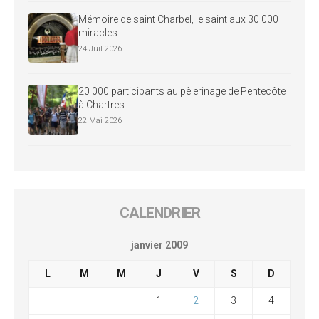
Mémoire de saint Charbel, le saint aux 30 000
miracles
24 Juil 2026
20 000 participants au pèlerinage de Pentecôte
à Chartres
22 Mai 2026
CALENDRIER
janvier 2009
L
M
M
J
V
S
D
1
2
3
4