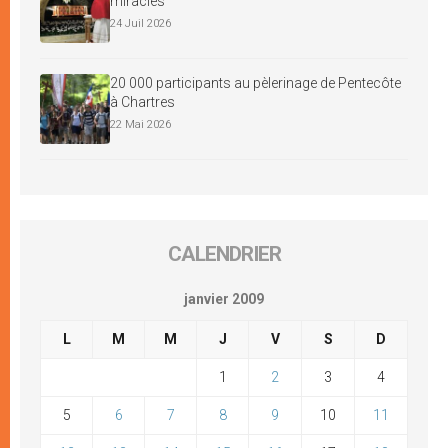
miracles
24 Juil 2026
20 000 participants au pèlerinage de Pentecôte
à Chartres
22 Mai 2026
CALENDRIER
janvier 2009
L
M
M
J
V
S
D
1
2
3
4
5
6
7
8
9
10
11