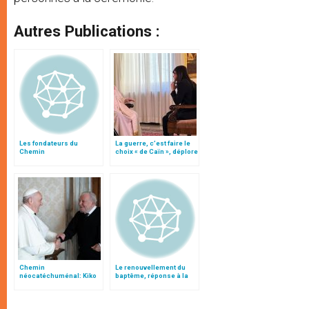
Autres Publications :
Les fondateurs du
La guerre, c’est faire le
Chemin
choix « de Caïn », déplore
néocatéchuménal
le pape François
honoris causa à
l'Université catholique
d'Amérique
Chemin
Le renouvellement du
néocatéchuménal: Kiko
baptême, réponse à la
Argüello reçu par le pape
sécularisation, selon
François
Kiko Argüello (II)