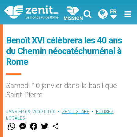
FR
MISSION
Benoît XVI célèbrera les 40 ans
du Chemin néocatéchuménal à
Rome
Samedi 10 janvier dans la basilique
Saint-Pierre
JANVIER 09, 2009 00:00
ZENIT STAFF
EGLISES
LOCALES
W
M
F
T
S
h
e
a
w
h
a
s
c
i
a