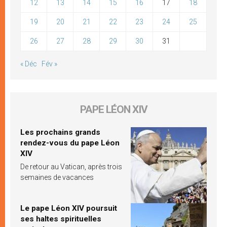
12
13
14
15
16
17
18
19
20
21
22
23
24
25
26
27
28
29
30
31
« Déc
Fév »
PAPE LÉON XIV
Les prochains grands
rendez-vous du pape Léon
XIV
De retour au Vatican, après trois
semaines de vacances
Le pape Léon XIV poursuit
ses haltes spirituelles