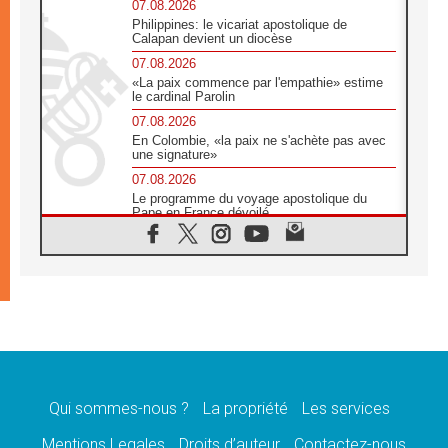
07.08.2026
Philippines: le vicariat apostolique de
Calapan devient un diocèse
07.08.2026
«La paix commence par l'empathie» estime
le cardinal Parolin
07.08.2026
En Colombie, «la paix ne s'achète pas avec
une signature»
07.08.2026
Le programme du voyage apostolique du
Pape en France dévoilé
07.08.2026
1ère Conférence continentale sur l'éducation
catholique en Afrique
07.08.2026
Un logo symbolique pour la venue du Pape
en France
07.08.2026
Cardinal Rossi: «La venue du Pape Léon en
Argentine est un hommage à François»
Qui sommes-nous ?
La propriété
Les services
07.08.2026
Hiroshima et Nagasaki, 81 ans après,
Mentions Legales
Droits d’auteur
Contactez-nous
lancement des «dix jours de prière pour la