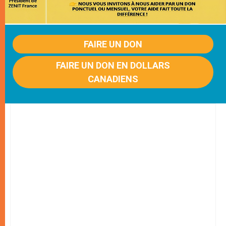
FAIRE UN DON
FAIRE UN DON EN DOLLARS
CANADIENS