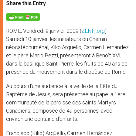
t
s
e
t
r
Share this Entry
s
e
b
t
e
A
n
o
e
p
g
o
r
p
e
k
r
ROME, Vendredi 9 janvier 2009 (
ZENIT.org
) –
Samedi 10 janvier, les initiateurs du Chemin
néocatéchuménal, Kiko Argüello, Carmen Hernández
et le père Mario Pezzi, présenteront à Benoît XVI,
dans la basilique Saint-Pierre, les fruits de 40 ans de
présence du mouvement dans le diocèse de Rome.
Au cours d’une audience à la veille de la Fête du
Baptême de Jésus, sera présentée au pape la 1ère
communauté de la paroisse des saints Martyrs
Canadiens, composée de 49 personnes, avec
environ une centaine d’enfants.
Francisco (Kiko) Argüello, Carmen Hernández