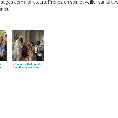
es sages administrateurs. Prenez-en soin et veiller sur lui av
onclu.
e
« Revenir à Bethléem! »:
le
homélie de la nuit de
 »!
Noël (texte complet)