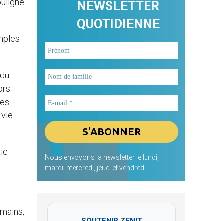
uligné.
NEWSLETTER
QUOTIDIENNE
emples
 du
ors
des
 vie
aie
Nous envoyons la newsletter le lundi,
mardi, mercredi, jeudi et vendredi
 mains,
SOUTENIR ZENIT