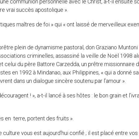
une communion personnelle avec le Christ, a-t-il ensuite so
tre vrai succès apostolique ».
tiques maîtres de foi » qui « ont laissé de merveilleux ex
prêtre plein de dynamisme pastoral, don Graziano Muntoni
sociations criminelles, assassiné la veille de Noël 1998 al
, et celui du père Battore Carzedda, un prêtre missionnaire 
tes en 1992 à Mindanao, aux Philippines, « qui a donné sa
uvrent dans un dialogue sincère soutenu par l’amour ».
couragent ! », a-t-il lancé à ses hôtes : le bon grain et l’ivr
s en terre, portent des fruits ».
e culture vous est aujourd’hui confié ; il est placé entre vos