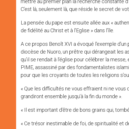
mettre au premier plan la recherche constante d’
C’est là, seulement là, que réside le secret de vo
La pensée du pape est ensuite allée aux « authen
de fidélité au Christ et à l’Eglise » dans l’île.
A ce propos Benoît XVI a évoqué l’exemple d’un 
diocèse de Nuoro, un prêtre qui dérangeait les as
qu’il se rendait à l’église pour célébrer la messe
PIME, assassiné par des fondamentalistes islamis
pour que les croyants de toutes les religions s’o
« Que les difficultés ne vous effraient ni ne vous dé
grandiront ensemble jusqu’à la fin du monde ».
« Il est important d’être de bons grains qui, tombé
« Ce trésor inestimable de foi, de spiritualité et d