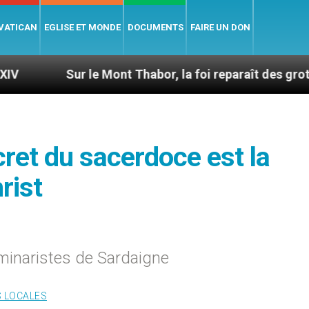
 VATICAN
EGLISE ET MONDE
DOCUMENTS
FAIRE UN DON
ur le Mont Thabor, la foi reparaît des grottes antiques
cret du sacerdoce est la
rist
éminaristes de Sardaigne
S LOCALES