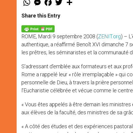
h
e
a
w
h
a
s
c
i
a
t
s
e
t
r
Share this Entry
s
e
b
t
e
A
n
o
e
p
g
o
r
p
e
k
ROME, Mardi 9 septembre 2008 (
ZENIT.org
) – L
r
authentique, a réaffirmé Benoît XVI dimanche 7 se
les prêtres, les séminaristes et la communauté de
S’adressant d’emblée aux formateurs et aux profe
Rome a rappelé leur « rôle irremplaçable » qui c
personnelle de Dieu, à travers la prière personn
l’Eucharistie célébrée et vécue comme le centre 
« Vous êtes appelés à être demain les ministres e
aux élèves de la faculté, des ministres de sa gr
« A côté des études et des expériences pastorale