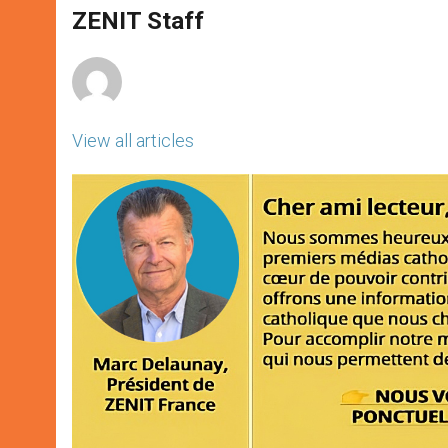
A
n
o
e
p
g
o
r
ZENIT Staff
p
e
k
r
View all articles