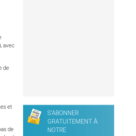
e
i, avec
e de
tes et
S'ABONNER
GRATUITEMENT À
pas de
NOTRE