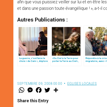
afin que vous puissiez veiller sur lui et en être l
et dans une passion toute évangélique ! », a-t-il c
Autres Publications :
La guerre, c’est faire le
«Du Ciel à la Terre pour
Répondre à la cris
choix « de Caïn », déplore
porter la Terre au Ciel»,
migratoire, avec « 
le pape François
par Mgr Francesco Follo
style de l’humanité
(texte complet)
SEPTEMBRE 09, 2008 00:00
EGLISES LOCALES
W
M
F
T
S
h
e
a
w
h
a
s
c
i
a
t
s
e
t
r
Share this Entry
s
e
b
t
e