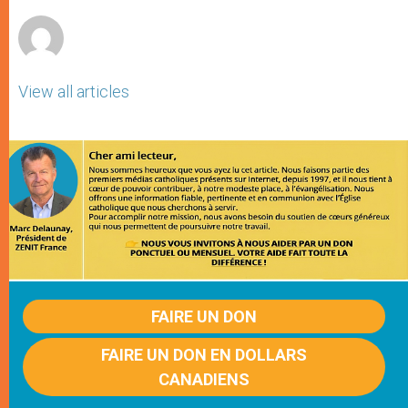
r
View all articles
FAIRE UN DON
FAIRE UN DON EN DOLLARS
CANADIENS