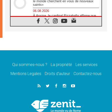
le monde cherchent en vous de nouveaux
saints»
06.08.2026
À Assise, le cardinal Pizzaballa affirme que
«les chrétiens veulent la paix»
06.08.2026
Au Mexique, le cardinal Parolin invite à être
aux côtés des marginalisées
06.08.2026
À Assise, le Pape invite les jeunes à
«construire la civilisation de l'amour»
05.08.2026
La visite du Pape en Argentine portera «un
message de paix et de dignité humaine»
Qui sommes-nous ?
La propriété
Les services
05.08.2026
Mentions Legales
Droits d’auteur
Contactez-nous
«La visite du Pape en Uruguay renforcera
l'espérance» affirme Mgr Tróccoli
05.08.2026
Le nonce en Ukraine: «Il est inquiétant
d'entendre ceux qui bénissent la guerre»
05.08.2026
Léon XIV au Pérou, une lueur d'espoir pour
un peuple en quête de paix