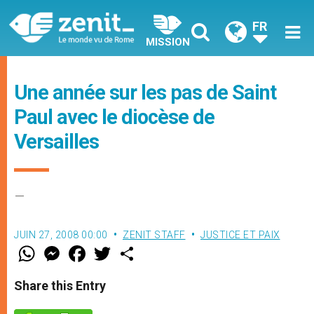
FR
MISSION
Une année sur les pas de Saint
Paul avec le diocèse de
Versailles
–
JUIN 27, 2008 00:00
ZENIT STAFF
JUSTICE ET PAIX
W
M
F
T
S
h
e
a
w
h
a
s
c
i
a
t
s
e
t
r
Share this Entry
s
e
b
t
e
A
n
o
e