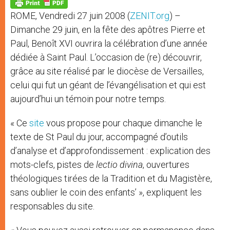
p
g
o
r
p
e
k
ROME, Vendredi 27 juin 2008 (
ZENIT.org
) –
r
Dimanche 29 juin, en la fête des apôtres Pierre et
Paul, Benoît XVI ouvrira la célébration d’une année
dédiée à Saint Paul. L’occasion de (re) découvrir,
grâce au site réalisé par le diocèse de Versailles,
celui qui fut un géant de l’évangélisation et qui est
aujourd’hui un témoin pour notre temps.
« Ce
site
vous propose pour chaque dimanche le
texte de St Paul du jour, accompagné d’outils
d’analyse et d’approfondissement : explication des
mots-clefs, pistes de
lectio divina
, ouvertures
théologiques tirées de la Tradition et du Magistère,
sans oublier le coin des enfants’ », expliquent les
responsables du site.