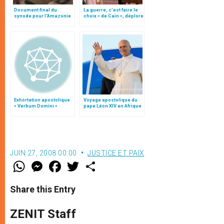
Document final du
La guerre, c’est faire le
synode pour l'Amazonie
choix « de Caïn », déplore
en français: traduction
le pape François
non officielle
Exhortation apostolique
Voyage apostolique du
« Verbum Domini »
pape Léon XIV en Afrique
JUIN 27, 2008 00:00
JUSTICE ET PAIX
W
M
F
T
S
h
e
a
w
h
a
s
c
i
a
t
s
e
t
r
Share this Entry
s
e
b
t
e
A
n
o
e
p
g
o
r
ZENIT Staff
p
e
k