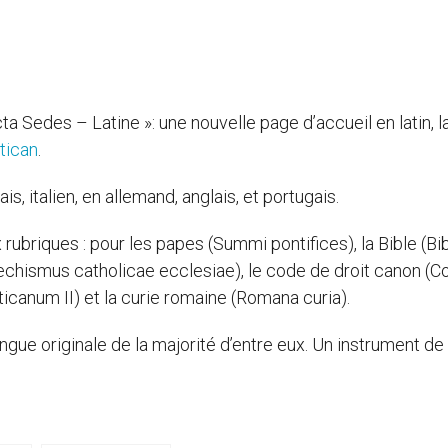
cta Sedes – Latine »: une nouvelle page d’accueil en latin, 
tican
.
s, italien, en allemand, anglais, et portugais.
 rubriques : pour les papes (Summi pontifices), la Bible (Bib
atechismus catholicae ecclesiae), le code de droit canon (
aticanum II) et la curie romaine (Romana curia).
ue originale de la majorité d’entre eux. Un instrument de 