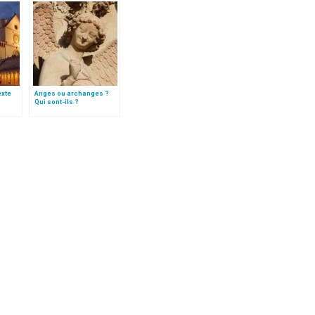
texte
Anges ou archanges ?
Qui sont-ils ?
e