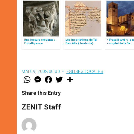
Une lecture croyante :
Les inscriptions de Tal
« Fratelli tutti »: le 
l’intelligence
Deir Alla (Jordanie)
complet de la 3e
typologique des deux
encyclique du pap
Testaments
François
MAI 09, 2008 00:00
EGLISES LOCALES
W
M
F
T
S
h
e
a
w
h
a
s
c
i
a
t
s
e
t
r
Share this Entry
s
e
b
t
e
A
n
o
e
p
g
o
r
ZENIT Staff
p
e
k
r