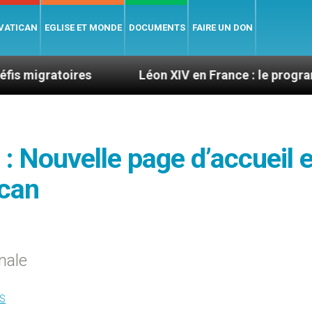
 VATICAN
EGLISE ET MONDE
DOCUMENTS
FAIRE UN DON
ires
Léon XIV en France : le programme détaillé 
: Nouvelle page d’accueil 
ican
nale
S