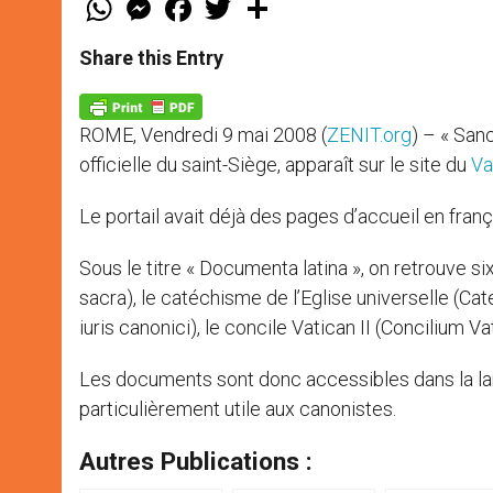
h
e
a
w
h
a
s
c
i
a
t
s
e
t
r
Share this Entry
s
e
b
t
e
A
n
o
e
p
g
o
r
p
e
k
ROME, Vendredi 9 mai 2008 (
ZENIT.org
) – « San
r
officielle du saint-Siège, apparaît sur le site du
Va
Le portail avait déjà des pages d’accueil en françai
Sous le titre « Documenta latina », on retrouve six
sacra), le catéchisme de l’Eglise universelle (C
iuris canonici), le concile Vatican II (Concilium V
Les documents sont donc accessibles dans la lang
particulièrement utile aux canonistes.
Autres Publications :