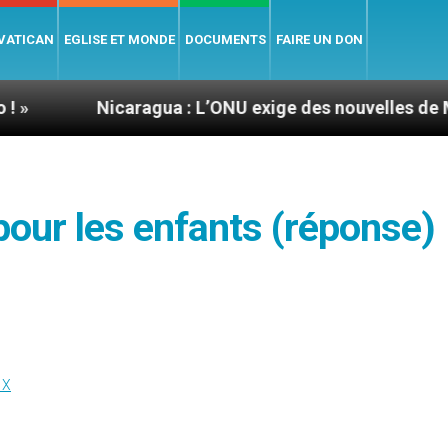
 VATICAN
EGLISE ET MONDE
DOCUMENTS
FAIRE UN DON
icaragua : L’ONU exige des nouvelles de Mgr Mata
 pour les enfants (réponse)
IX