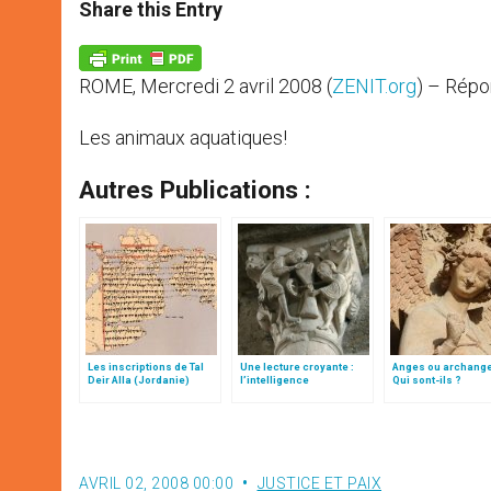
t
s
e
t
r
Share this Entry
s
e
b
t
e
A
n
o
e
p
g
o
r
p
e
k
ROME, Mercredi 2 avril 2008 (
ZENIT.org
) – Répon
r
Les animaux aquatiques!
Autres Publications :
Les inscriptions de Tal
Une lecture croyante :
Anges ou archang
Deir Alla (Jordanie)
l’intelligence
Qui sont-ils ?
typologique des deux
Testaments
AVRIL 02, 2008 00:00
JUSTICE ET PAIX