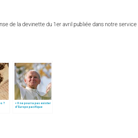
se de la devinette du 1er avril publiée dans notre service d
es ?
« Il ne pourra pas exister
d’Europe pacifique
sans… »: l’Ukraine, dans
la vision de Jean-Paul II