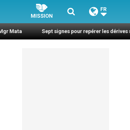
FR
MISSION
Sept signes pour repérer les dérives sectaires du