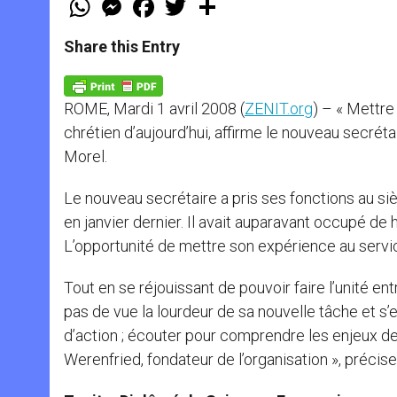
h
e
a
w
h
a
s
c
i
a
t
s
e
t
r
Share this Entry
s
e
b
t
e
A
n
o
e
p
g
o
r
p
e
k
ROME, Mardi 1 avril 2008 (
ZENIT.org
) – « Mettre
r
chrétien d’aujourd’hui, affirme le nouveau secrétai
Morel.
Le nouveau secrétaire a pris ses fonctions au siè
en janvier dernier. Il avait auparavant occupé d
L’opportunité de mettre son expérience au service
Tout en se réjouissant de pouvoir faire l’unité en
pas de vue la lourdeur de sa nouvelle tâche et s’e
d’action ; écouter pour comprendre les enjeux de 
Werenfried, fondateur de l’organisation », précise-