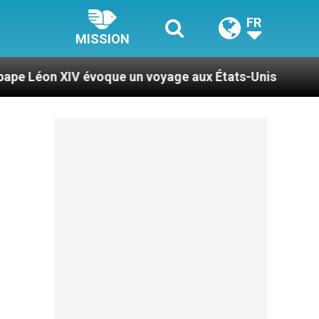
FR
MISSION
voque un voyage aux États-Unis
Le pape Léon X