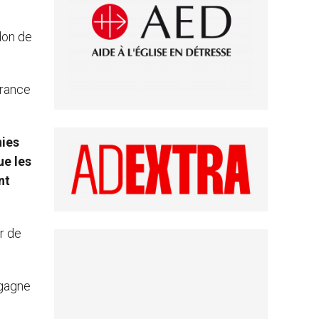
don de
érance
nies
ue les
nt
r de
 gagne