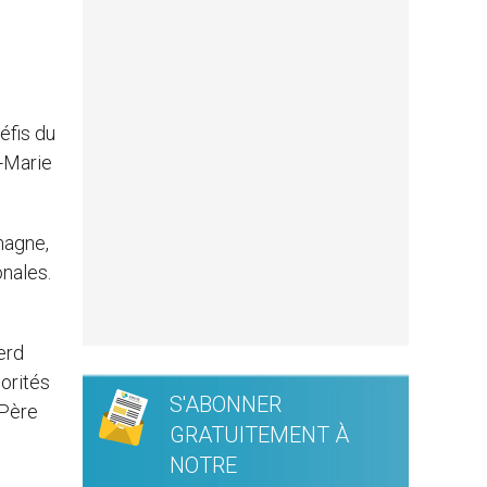
éfis du
e-Marie
magne,
onales.
erd
iorités
S'ABONNER
 Père
GRATUITEMENT À
NOTRE