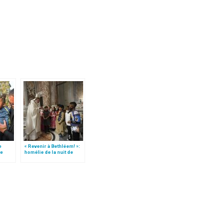
e
« Revenir à Bethléem! »:
le
homélie de la nuit de
 »!
Noël (texte complet)