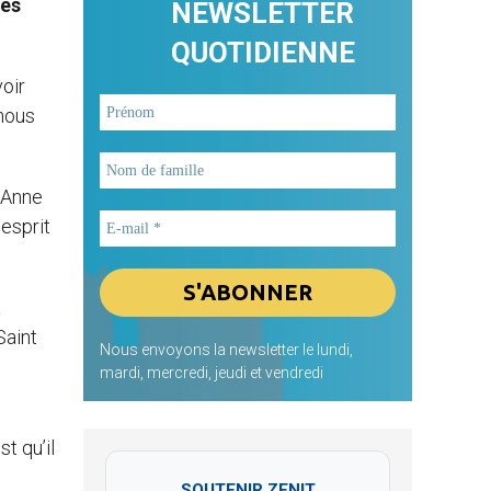
tes
NEWSLETTER
QUOTIDIENNE
voir
 nous
 Anne
esprit
a
Saint
Nous envoyons la newsletter le lundi,
mardi, mercredi, jeudi et vendredi
t qu’il
SOUTENIR ZENIT