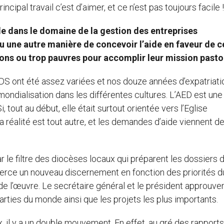
cipal travail c’est d’aimer, et ce n’est pas toujours facile !
le dans le domaine de la gestion des entreprises
ou une autre manière de concevoir l’aide en faveur de c
ons ou trop pauvres pour accomplir leur mission pasto
S ont été assez variées et nos douze années d’expatriati
ondialisation dans les différentes cultures. L’AED est un
, tout au début, elle était surtout orientée vers l’Eglise
 la réalité est tout autre, et les demandes d’aide viennent d
le filtre des diocèses locaux qui préparent les dossiers 
erce un nouveau discernement en fonction des priorités d
 de l’œuvre. Le secrétaire général et le président approuven
arties du monde ainsi que les projets les plus importants.
x, il y a un double mouvement. En effet, au gré des rapports