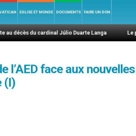
 VATICAN
EGLISE ET MONDE
DOCUMENTS
FAIRE UN DON
ardinal Júlio Duarte Langa
Le pape Léon XIV é
de l’AED face aux nouvelles
 (I)