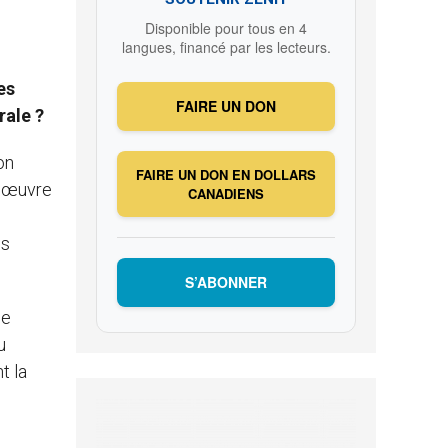
Disponible pour tous en 4
langues, financé par les lecteurs.
es
FAIRE UN DON
rale ?
on
FAIRE UN DON EN DOLLARS
e œuvre
CANADIENS
es
S’ABONNER
de
u
t la