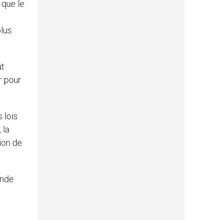
 que le
plus
ut
r pour
 lois
 la
ion de
onde