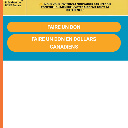
FAIRE UN DON
FAIRE UN DON EN DOLLARS
CANADIENS