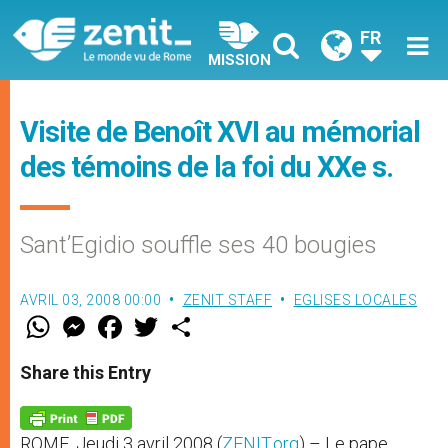
FR
MISSION
Visite de Benoît XVI au mémorial
des témoins de la foi du XXe s.
Sant’Egidio souffle ses 40 bougies
AVRIL 03, 2008 00:00
ZENIT STAFF
EGLISES LOCALES
W
M
F
T
S
h
e
a
w
h
a
s
c
i
a
t
s
e
t
r
Share this Entry
s
e
b
t
e
A
n
o
e
p
g
o
r
p
e
k
ROME, Jeudi 3 avril 2008 (
ZENIT.org
) – Le pape
r