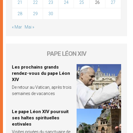
21
22
23
24
25
26
27
28
29
30
« Mar
Mai »
PAPE LÉON XIV
Les prochains grands
rendez-vous du pape Léon
XIV
De retour au Vatican, après trois
semaines de vacances
Le pape Léon XIV poursuit
ses haltes spirituelles
estivales
Visites privées du sanctuaire de