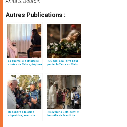
Anita S. Bourdin
Autres Publications :
La guerre, c’est faire le
«Du Ciel à la Terre pour
choix « de Caïn », déplore
porter la Terre au Ciel»,
le pape François
par Mgr Francesco Follo
Répondre à la crise
« Revenir à Bethléem! »:
migratoire, avec « le
homélie de la nuit de
style de l’humanité »!
Noël (texte complet)
(texte complet)