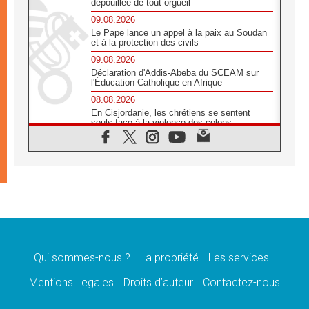
dépouillée de tout orgueil
09.08.2026
Le Pape lance un appel à la paix au Soudan
et à la protection des civils
09.08.2026
Déclaration d'Addis-Abeba du SCEAM sur
l'Éducation Catholique en Afrique
08.08.2026
En Cisjordanie, les chrétiens se sentent
seuls face à la violence des colons
08.08.2026
Léon XIV au sanctuaire de Notre Dame du
Bon Conseil à Genazzano en septembre
08.08.2026
Léon XIV: Sainte Agathe aide à contempler
la victoire de l'amour sur la mort
08.08.2026
«Relancer l'empathie», le projet Triennal d'art
des Universités catholiques
Qui sommes-nous ?
La propriété
Les services
08.08.2026
Signis 2026, donner la parole aux religieuses
Mentions Legales
Droits d’auteur
Contactez-nous
catholiques
08.08.2026