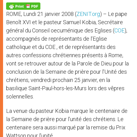
A
n
o
e
p
g
o
r
p
e
k
ROME, Lundi 21 janvier 2008 (
ZENIT.org
) – Le pape
r
Benoît XVI et le pasteur Samuel Kobia, Secrétaire
général du Conseil oecuménique des Eglises (
COE
),
accompagnés de représentants de l’Eglise
catholique et du COE , et de représentants des
autres confessions chrétiennes présents à Rome,
vont se retrouver autour de la Parole de Dieu pour la
conclusion de la Semaine de prière pour l’Unité des
chrétiens, vendredi prochain 25 janvier, en la
basilique Saint-Paul-hors-les-Murs lors des vêpres
solennelles.
La venue du pasteur Kobia marque le centenaire de
la Semaine de prière pour l’unité des chrétiens. Le
centenaire sera aussi marqué par la remise du Prix
Wattson pour l’unité.