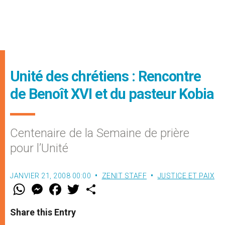
Unité des chrétiens : Rencontre
de Benoît XVI et du pasteur Kobia
Centenaire de la Semaine de prière
pour l’Unité
JANVIER 21, 2008 00:00
ZENIT STAFF
JUSTICE ET PAIX
W
M
F
T
S
h
e
a
w
h
a
s
c
i
a
t
s
e
t
r
Share this Entry
s
e
b
t
e