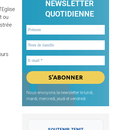
NEWSLETTER
’Eglise
QUOTIDIENNE
t ou
ustrée
ours
Nous envoyons la newsletter le lundi,
mardi, mercredi, jeudi et vendredi
SOUTENIR ZENIT