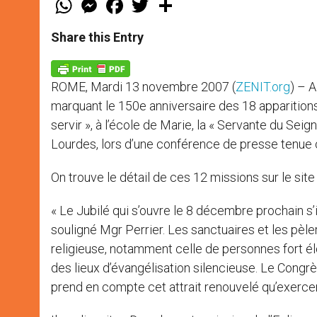
h
e
a
w
h
a
s
c
i
a
t
s
e
t
r
Share this Entry
s
e
b
t
e
A
n
o
e
p
g
o
r
p
e
k
ROME, Mardi 13 novembre 2007 (
ZENIT.org
) – A
r
marquant le 150e anniversaire des 18 apparitions
servir », à l’école de Marie, la « Servante du Se
Lourdes, lors d’une conférence de presse tenue c
On trouve le détail de ces 12 missions sur le site 
« Le Jubilé qui s’ouvre le 8 décembre prochain s’
souligné Mgr Perrier. Les sanctuaires et les pèle
religieuse, notamment celle de personnes fort élo
des lieux d’évangélisation silencieuse. Le Cong
prend en compte cet attrait renouvelé qu’exercent 