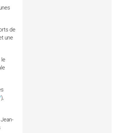
eunes
orts de
et une
 le
ale
es
/
),
e Jean-
s