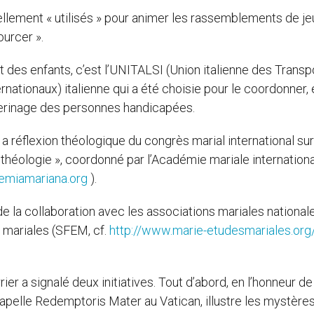
uellement « utilisés » pour animer les rassemblements de j
ourcer ».
 des enfants, c’est l’UNITALSI (Union italienne des Transp
nationaux) italienne qui a été choisie pour le coordonner, 
èlerinage des personnes handicapées.
a réflexion théologique du congrès marial international sur
t théologie », coordonné par l’Académie mariale internation
miamariana.org
).
de la collaboration avec les associations mariales national
 mariales (SFEM, cf.
http://www.marie-etudesmariales.org
ier a signalé deux initiatives. Tout d’abord, en l’honneur d
chapelle Redemptoris Mater au Vatican, illustre les mystère