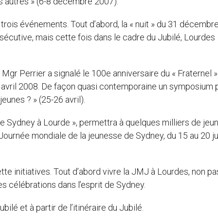
s autres » (6-8 décembre 2007).
é trois événements. Tout d’abord, la « nuit » du 31 décembr
sécutive, mais cette fois dans le cadre du Jubilé, Lourdes
r Perrier a signalé le 100e anniversaire du « Fraternel 
26 avril 2008. De façon quasi contemporaine un symposium
jeunes ? » (25-26 avril).
de Sydney à Lourde », permettra à quelques milliers de jeu
urnée mondiale de la jeunesse de Sydney, du 15 au 20 jui
te initiatives. Tout d’abord vivre la JMJ à Lourdes, non pa
s célébrations dans l’esprit de Sydney.
ilé et à partir de l’itinéraire du Jubilé.