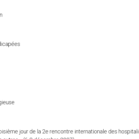
on
ndicapées
igieuse
troisième jour de la 2e rencontre internationale des hospital