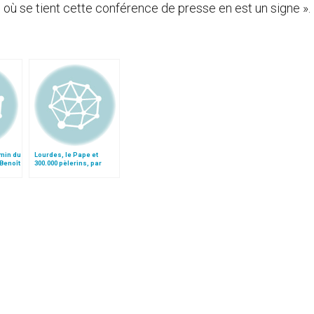
eu où se tient cette conférence de presse en est un signe ».
emin du
Lourdes, le Pape et
 Benoît
300.000 pèlerins, par
Bernard Jouanno