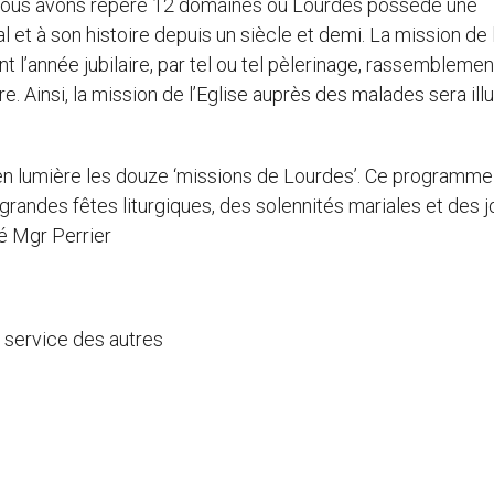
ise, nous avons repéré 12 domaines où Lourdes possède une
et à son histoire depuis un siècle et demi. La mission de l
 l’année jubilaire, par tel ou tel pèlerinage, rassemblemen
re. Ainsi, la mission de l’Eglise auprès des malades sera ill
 en lumière les douze ‘missions de Lourdes’. Ce programme
randes fêtes liturgiques, des solennités mariales et des j
né Mgr Perrier
e service des autres