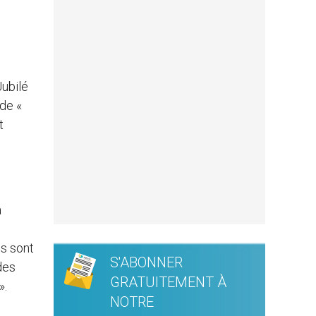
Jubilé
de «
t
a
es sont
S'ABONNER
des
GRATUITEMENT À
».
NOTRE