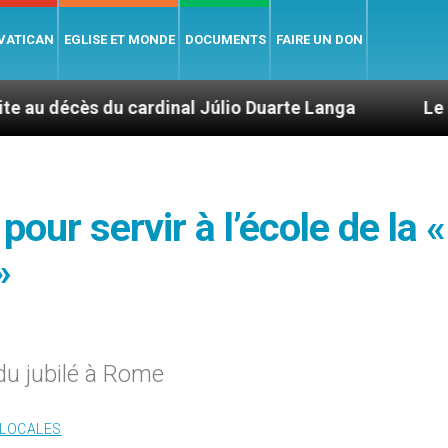
 VATICAN
EGLISE ET MONDE
DOCUMENTS
FAIRE UN DON
u cardinal Júlio Duarte Langa
Le pape Léon X
our servir à l’école de la «
»
du jubilé à Rome
 LOCALES