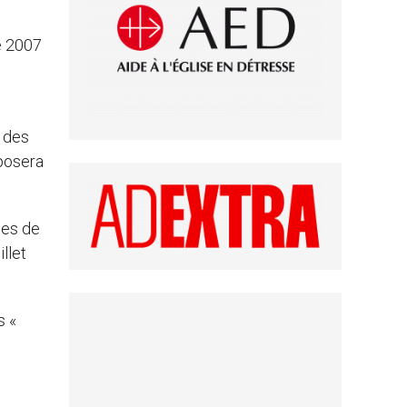
e 2007
» des
 posera
nes de
llet
s «