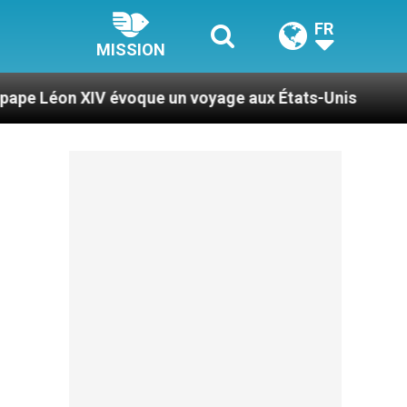
FR
MISSION
IV évoque un voyage aux États-Unis
Le pape Léo