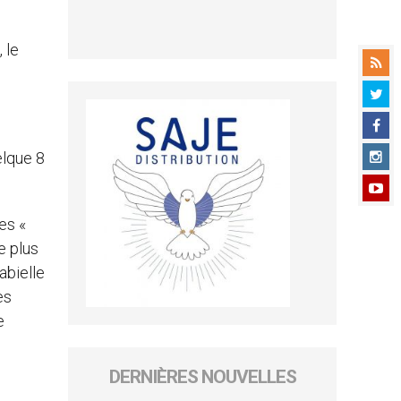
 le
elque 8
es «
e plus
abielle
es
e
DERNIÈRES NOUVELLES