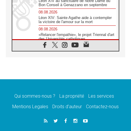
Léon XIV au sanctuaire de Notre Dame du
Bon Conseil à Genazzano en septembre
08.08.2026
Léon XIV: Sainte Agathe aide à contempler
la victoire de l'amour sur la mort
08.08.2026
«Relancer l'empathie», le projet Triennal d'art
des Universités catholiques
08.08.2026
Signis 2026, donner la parole aux religieuses
catholiques
08.08.2026
Au Bangladesh, l'Église accompagne les
Dalits sur le chemin de la dignité
07.08.2026
Philippines: le vicariat apostolique de
Calapan devient un diocèse
Qui sommes-nous ?
La propriété
Les services
07.08.2026
Congo-Brazzaville: le 15 août, entre solennité
Mentions Legales
Droits d’auteur
Contactez-nous
de l'Assomption et mémoire nationale
07.08.2026
«La paix commence par l'empathie» estime
le cardinal Parolin
07.08.2026