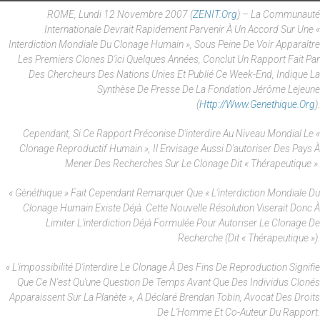
ROME, Lundi 12 Novembre 2007 (
ZENIT.org
) – La Communauté
Internationale Devrait Rapidement Parvenir À Un Accord Sur Une «
Interdiction Mondiale Du Clonage Humain », Sous Peine De Voir Apparaître
Les Premiers Clones D'ici Quelques Années, Conclut Un Rapport Fait Par
Des Chercheurs Des Nations Unies Et Publié Ce Week-End, Indique La
Synthèse De Presse De La Fondation Jérôme Lejeune
(
Http://www.genethique.org
).
Cependant, Si Ce Rapport Préconise D'interdire Au Niveau Mondial Le «
Clonage Reproductif Humain », Il Envisage Aussi D'autoriser Des Pays À
Mener Des Recherches Sur Le Clonage Dit « Thérapeutique ».
« Gènéthique » Fait Cependant Remarquer Que « L'interdiction Mondiale Du
Clonage Humain Existe Déjà. Cette Nouvelle Résolution Viserait Donc À
Limiter L'interdiction Déjà Formulée Pour Autoriser Le Clonage De
Recherche (dit « Thérapeutique »).
« L'impossibilité D'interdire Le Clonage À Des Fins De Reproduction Signifie
Que Ce N'est Qu'une Question De Temps Avant Que Des Individus Clonés
Apparaissent Sur La Planète », A Déclaré Brendan Tobin, Avocat Des Droits
De L'Homme Et Co-Auteur Du Rapport.