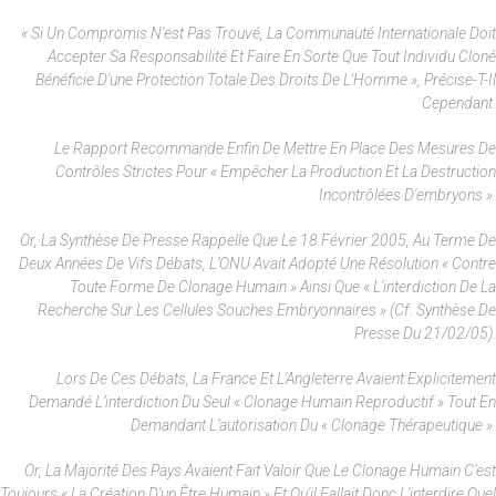
« Si Un Compromis N'est Pas Trouvé, La Communauté Internationale Doit
Accepter Sa Responsabilité Et Faire En Sorte Que Tout Individu Cloné
Bénéficie D'une Protection Totale Des Droits De L'Homme », Précise-T-Il
Cependant.
Le Rapport Recommande Enfin De Mettre En Place Des Mesures De
Contrôles Strictes Pour « Empêcher La Production Et La Destruction
Incontrôlées D'embryons ».
Or, La Synthèse De Presse Rappelle Que Le 18 Février 2005, Au Terme De
Deux Années De Vifs Débats, L’ONU Avait Adopté Une Résolution « Contre
Toute Forme De Clonage Humain » Ainsi Que « L'interdiction De La
Recherche Sur Les Cellules Souches Embryonnaires » (cf. Synthèse De
Presse Du 21/02/05).
Lors De Ces Débats, La France Et L'Angleterre Avaient Explicitement
Demandé L’interdiction Du Seul « Clonage Humain Reproductif » Tout En
Demandant L’autorisation Du « Clonage Thérapeutique ».
Or, La Majorité Des Pays Avaient Fait Valoir Que Le Clonage Humain C’est
Toujours « La Création D'un Être Humain » Et Qu'il Fallait Donc L'interdire Quel